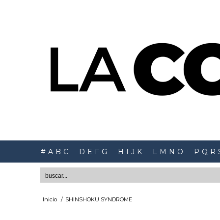
#-A-B-C
D-E-F-G
H-I-J-K
L-M-N-O
P-Q-R-
Inicio
/
SHINSHOKU SYNDROME