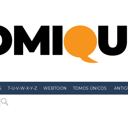
S
T-U-V-W-X-Y-Z
WEBTOON
TOMOS ÚNICOS
 ANTIGU