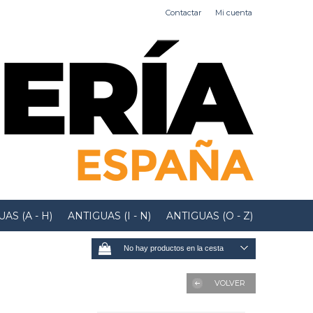
Contactar
Mi cuenta
AS (A - H)
ANTIGUAS (I - N)
ANTIGUAS (O - Z)
No hay productos en la cesta
VOLVER