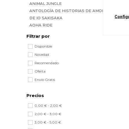
ANIMAL JUNGLE
ANTOLOGÍA DE HISTORIAS DE AMOR
Config
DE IO SAKISAKA
AOHA RIDE
BESO ENDEMONIADO
Filtrar por
CAFÉ DIABÓLICO
Disponible
CHICA SECRETA
CHICO SECRETO, FUTURO EFÍMERO
Novedad
CHIKI CHIKI BANANA
Recomendado
CUATRO AMORES ADICTIVOS
Oferta
CUATRO FORMAS DE LIGAR
Envío Gratis
D.N.ANGEL (EDICIÓN KANZENBAN)
DANGEROUS LOVER
Precios
EL ÁNGEL DEL JARDÍN
EL CONDE Y EL HADA
0,00 € - 2,00 €
EL DIAMANTE DE CORAZÓN
2,00 € - 3,00 €
EL SACRIFICIO DEL ÁNGEL
3,00 € - 5,00 €
EL SECRETO DE AI