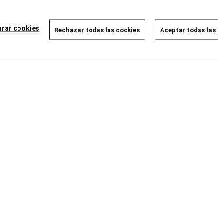
Disponible
8,00 €
7,60 €
5%
urar cookies
Rechazar todas las cookies
Aceptar todas las
AÑADIR A LA CESTA