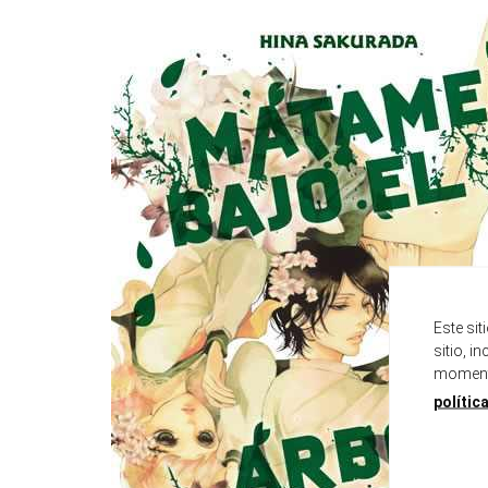
Este si
sitio, i
momento
polític