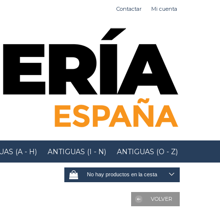
Contactar
Mi cuenta
AS (A - H)
ANTIGUAS (I - N)
ANTIGUAS (O - Z)
No hay productos en la cesta
VOLVER