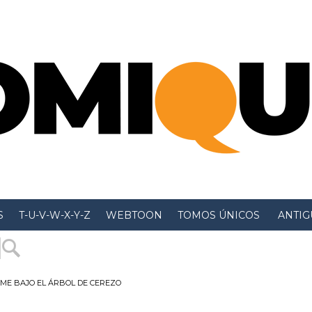
S
T-U-V-W-X-Y-Z
WEBTOON
TOMOS ÚNICOS
 ANTIGU
ME BAJO EL ÁRBOL DE CEREZO