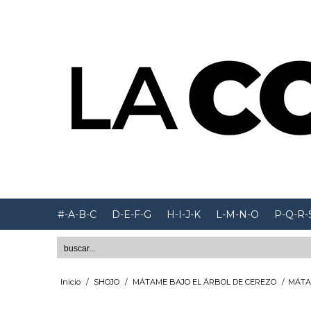
#-A-B-C
D-E-F-G
H-I-J-K
L-M-N-O
P-Q-R-
Inicio
/
SHOJO
/
MÁTAME BAJO EL ÁRBOL DE CEREZO
/
MÁTA