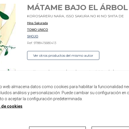
MÁTAME BAJO EL ÁRBOL
KOROSARERU NARA, ISSO SAKURA NO KI NO SHITA DE
Hina Sakurada
TOMO UNICO
SHOJO
Ref. 9788415680413
Ver otros productos del mismo autor
Tomo de aproximadamente 200 páginas
Formato tankoubon con sobrecubierta
tio web almacena datos como cookies para habilitar la funcionalidad ne
Disponible
ncluidos análisis y personalización. Puede cambiar su configuración en 
 o aceptar la configuración predeterminada.
8,00 €
7,60 €
5%
a de cookies
AÑADIR A LA CESTA