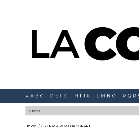
#-A-B-C
D-E-F-G
H-I-J-K
L-M-N-O
P-Q-R-
Inicio
/
ESO PASA POR ENAMORARTE