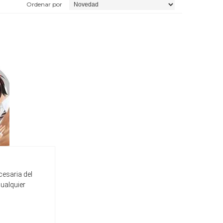
Ordenar por
cesaria del
cualquier
E 01