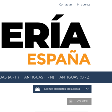
Contactar
Mi cuenta
AS (A - H)
ANTIGUAS (I - N)
ANTIGUAS (O - Z)
No hay productos en la cesta
VOLVER