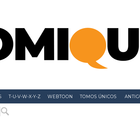
S
T-U-V-W-X-Y-Z
WEBTOON
TOMOS ÚNICOS
 ANTIGU