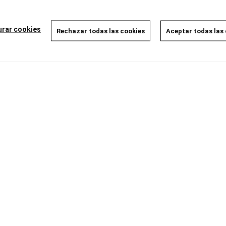
Disponible
Disponible
8,00 €
8,00 €
7,60 €
7,60 €
5%
5%
urar cookies
Rechazar todas las cookies
Aceptar todas las
AÑADIR A LA CESTA
AÑADIR A LA CESTA