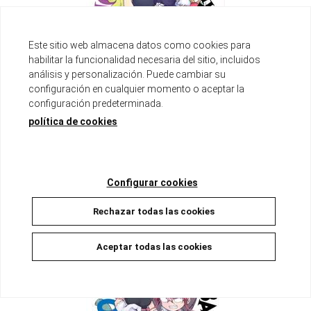
Este sitio web almacena datos como cookies para
habilitar la funcionalidad necesaria del sitio, incluidos
análisis y personalización. Puede cambiar su
configuración en cualquier momento o aceptar la
configuración predeterminada.
MISS KOBAYASHI’S DRAGON MAID 09
política de cookies
Disponible
8,50 €
8,08 €
5%
Configurar cookies
AÑADIR A LA CESTA
Rechazar todas las cookies
Aceptar todas las cookies