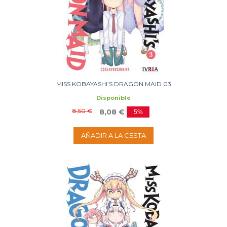
MISS KOBAYASHI’S DRAGON MAID 03
Disponible
8,50 €
8,08 €
5%
AÑADIR A LA CESTA