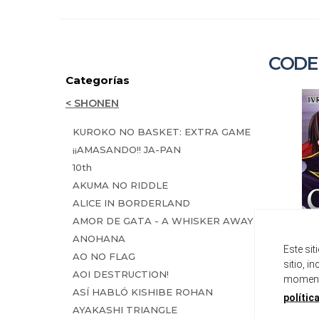
CODE
Categorías
< SHONEN
KUROKO NO BASKET: EXTRA GAME
¡¡AMASANDO!! JA-PAN
10th
AKUMA NO RIDDLE
ALICE IN BORDERLAND
AMOR DE GATA - A WHISKER AWAY
ANOHANA
Este si
AO NO FLAG
sitio, i
AOI DESTRUCTION!
momento
ASÍ HABLÓ KISHIBE ROHAN
polític
CO
AYAKASHI TRIANGLE