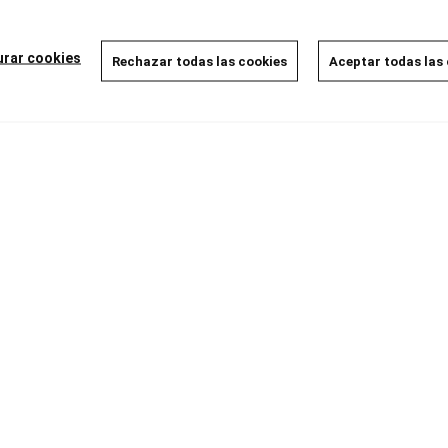
Disponible
Disponible
8,00 €
8,00 €
7,60 €
7,60 €
5%
5%
urar cookies
Rechazar todas las cookies
Aceptar todas las
AÑADIR A LA CESTA
AÑADIR A LA CESTA