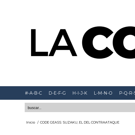
#-A-B-C
D-E-F-G
H-I-J-K
L-M-N-O
P-Q-R-
Inicio
/
CODE GEASS: SUZAKU, EL DEL CONTRAATAQUE