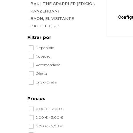
BAKI: THE GRAPPLER (EDICIÓN
KANZENBAN)
Config
BAOH, EL VISITANTE
BATTLE CLUB
BATTLE CLUB (SERIE PRINCIPAL)
Filtrar por
BATTLE CLUB 2ND STAGE
Disponible
BIG ORDER
BIMBOGAMI GA!
Novedad
CALL OF THE NIGHT
Recomendado
CAROLE & TUESDAY
Oferta
CENTURIA
Envío Gratis
CODE GEASS: LELOUCH, EL DE LA
REBELION
Precios
CODE GEASS: SUZAKU, EL DEL
CONTRAATAQUE
0,00 € - 2,00 €
CODE GEASS:LA PESADILLA DE
2,00 € - 3,00 €
NUNNANLY
3,00 € - 5,00 €
COOL SHOCK B.T.