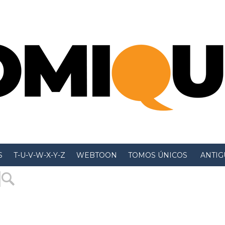
S
T-U-V-W-X-Y-Z
WEBTOON
TOMOS ÚNICOS
 ANTIGU