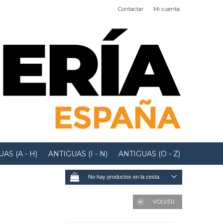
Contactar
Mi cuenta
AS (A - H)
ANTIGUAS (I - N)
ANTIGUAS (O - Z)
No hay productos en la cesta
VOLVER