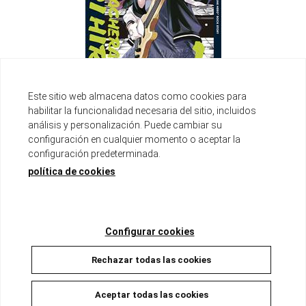
Este sitio web almacena datos como cookies para
habilitar la funcionalidad necesaria del sitio, incluidos
BOCCHI THE ROCK!: LAS BORRACHERAS DE KIKURI HIROI ...
análisis y personalización. Puede cambiar su
Disponible
configuración en cualquier momento o aceptar la
9,90 €
9,40 €
5%
configuración predeterminada.
política de cookies
AÑADIR A LA CESTA
Configurar cookies
Rechazar todas las cookies
Aceptar todas las cookies