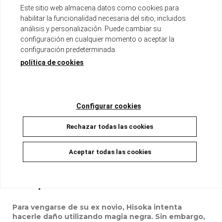
Ver otros productos del mismo autor
Este sitio web almacena datos como cookies para
habilitar la funcionalidad necesaria del sitio, incluidos
análisis y personalización. Puede cambiar su
Tomo ÚNICO de aproximadamente 200 páginas
configuración en cualquier momento o aceptar la
Formato tankoubon con sobrecubierta
configuración predeterminada.
política de cookies
Disponible
8,00 €
7,60 €
5%
Configurar cookies
AÑADIR A LA CESTA
Rechazar todas las cookies
Aceptar todas las cookies
Descripción
Para vengarse de su ex novio, Hisoka intenta
hacerle daño utilizando magia negra. Sin embargo,