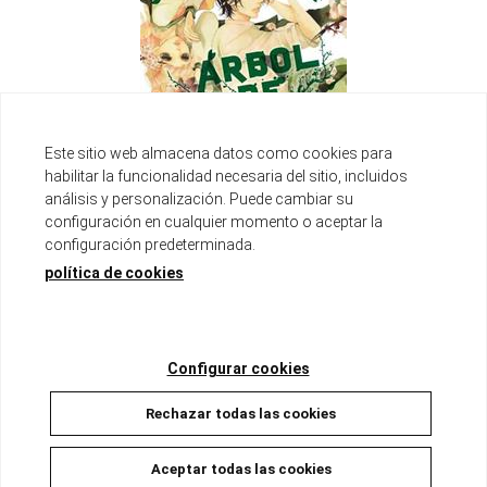
Este sitio web almacena datos como cookies para
habilitar la funcionalidad necesaria del sitio, incluidos
MÁTAME BAJO EL ÁRBOL DE CEREZO
análisis y personalización. Puede cambiar su
Disponible
configuración en cualquier momento o aceptar la
8,00 €
7,60 €
5%
configuración predeterminada.
política de cookies
AÑADIR A LA CESTA
Configurar cookies
Rechazar todas las cookies
Aceptar todas las cookies