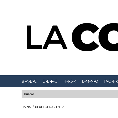
#-A-B-C
D-E-F-G
H-I-J-K
L-M-N-O
P-Q-R-
Inicio
/
PERFECT PARTNER