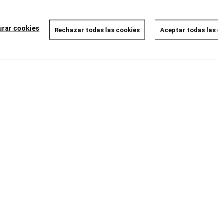
Disponible
7,50 €
7,12 €
5%
urar cookies
Rechazar todas las cookies
Aceptar todas las
AÑADIR A LA CESTA