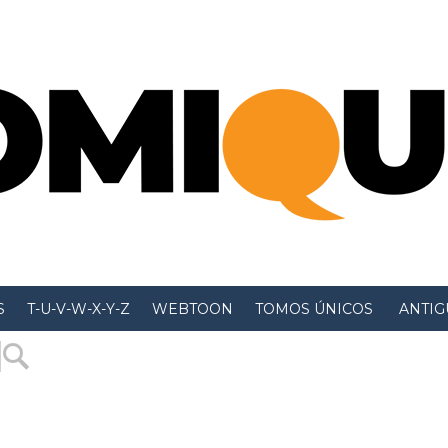
S
T-U-V-W-X-Y-Z
WEBTOON
TOMOS ÚNICOS
 ANTIGU