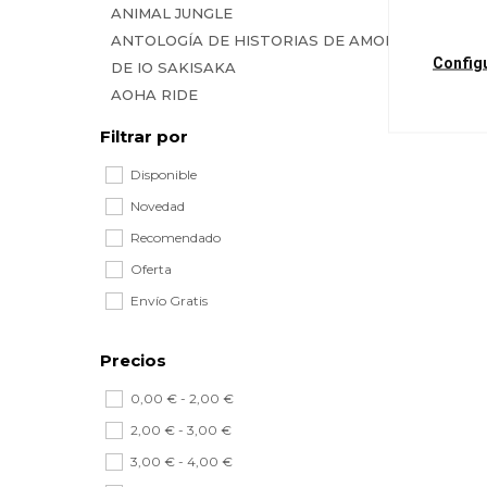
ANIMAL JUNGLE
ANTOLOGÍA DE HISTORIAS DE AMOR
Config
DE IO SAKISAKA
AOHA RIDE
BESO ENDEMONIADO
Filtrar por
CAFÉ DIABÓLICO
Disponible
CHICA SECRETA
CHICO SECRETO, FUTURO EFÍMERO
Novedad
CHIKI CHIKI BANANA
Recomendado
CUATRO AMORES ADICTIVOS
Oferta
CUATRO FORMAS DE LIGAR
Envío Gratis
D.N.ANGEL (EDICIÓN KANZENBAN)
DANGEROUS LOVER
Precios
EL ÁNGEL DEL JARDÍN
EL CONDE Y EL HADA
0,00 € - 2,00 €
EL DIAMANTE DE CORAZÓN
2,00 € - 3,00 €
EL SACRIFICIO DEL ÁNGEL
3,00 € - 4,00 €
EL SECRETO DE AI