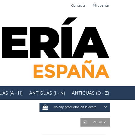
Contactar
Mi cuenta
AS (A - H)
ANTIGUAS (I - N)
ANTIGUAS (O - Z)
No hay productos en la cesta
VOLVER