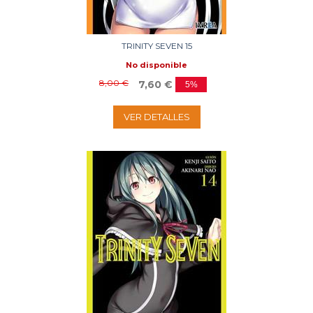
TRINITY SEVEN 15
No disponible
8,00 €
7,60 €
5%
VER DETALLES