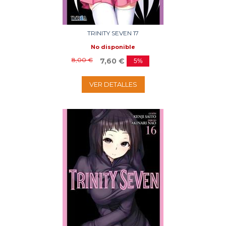
TRINITY SEVEN 17
No disponible
8,00 €
7,60 €
5%
VER DETALLES