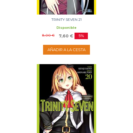
TRINITY SEVEN 21
Disponible
8,00 €
7,60 €
5%
AÑADIR A LA CESTA