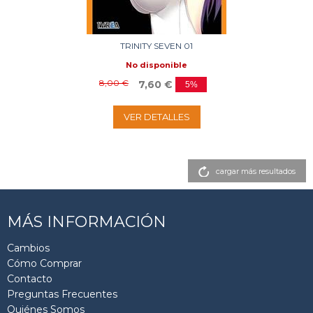
TRINITY SEVEN 01
No disponible
8,00 €
7,60 €
5%
VER DETALLES
cargar más resultados
MÁS INFORMACIÓN
Cambios
Cómo Comprar
Contacto
Preguntas Frecuentes
Quiénes Somos