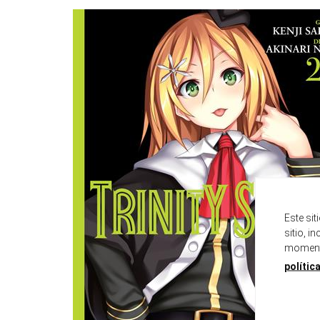
Este si
sitio, i
momento
polític