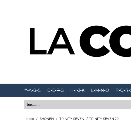
#-A-B-C
D-E-F-G
H-I-J-K
L-M-N-O
P-Q-R-
Inicio
/
SHONEN
/
TRINITY SEVEN
/
TRINITY SEVEN 20