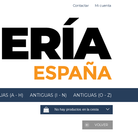
Contactar
Mi cuenta
AS (A - H)
ANTIGUAS (I - N)
ANTIGUAS (O - Z)
No hay productos en la cesta
VOLVER