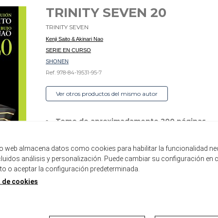
TRINITY SEVEN 20
TRINITY SEVEN
Kenji Saito & Akinari Nao
SERIE EN CURSO
SHONEN
Ref. 978-84-19531-95-7
Ver otros productos del mismo autor
Tomo de aproximadamente 200 páginas
Formato B6 con sobrecubierta
Incluye páginas a color
tio web almacena datos como cookies para habilitar la funcionalidad ne
ncluidos análisis y personalización. Puede cambiar su configuración en 
Disponible
 o aceptar la configuración predeterminada.
a de cookies
8,00 €
7,60 €
5%
AÑADIR A LA CESTA