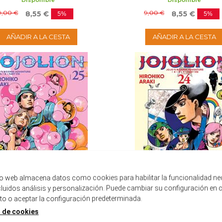
Disponible
Disponible
9,00 €
9,00 €
8,55 €
8,55 €
5%
5%
AÑADIR A LA CESTA
AÑADIR A LA CESTA
tio web almacena datos como cookies para habilitar la funcionalidad ne
ncluidos análisis y personalización. Puede cambiar su configuración en 
 o aceptar la configuración predeterminada.
BIZARRE ADVENTURE - PARTE VIII:
JOJO'S BIZARRE ADVENTURE - PAR
JOJOLION 25
JOJOLION 24
a de cookies