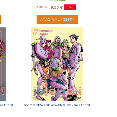
Disponible
9,00 €
8,55 €
5%
AÑADIR A LA CESTA
TE VIII:
JOJO'S BIZARRE ADVENTURE - PARTE VIII:
JOJOLION 07