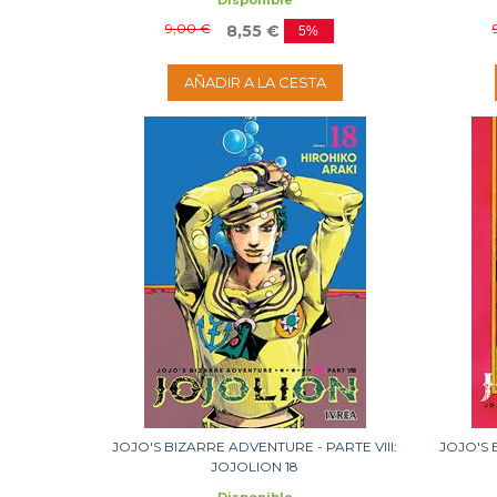
Disponible
9,00 €
8,55 €
5%
AÑADIR A LA CESTA
JOJO'S BIZARRE ADVENTURE - PARTE VIII:
JOJO'S 
JOJOLION 18