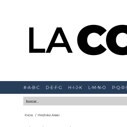
#-A-B-C
D-E-F-G
H-I-J-K
L-M-N-O
P-Q-R-
Inicio
/
Hirohiko Araki