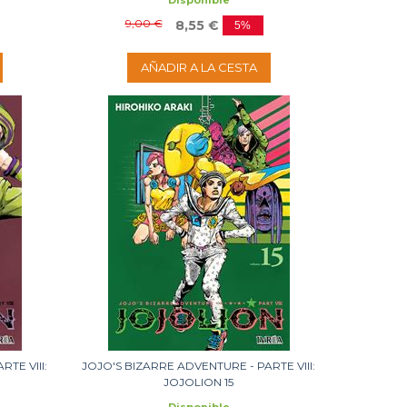
Disponible
9,00 €
8,55 €
5%
AÑADIR A LA CESTA
TE VIII:
JOJO'S BIZARRE ADVENTURE - PARTE VIII:
JOJOLION 15