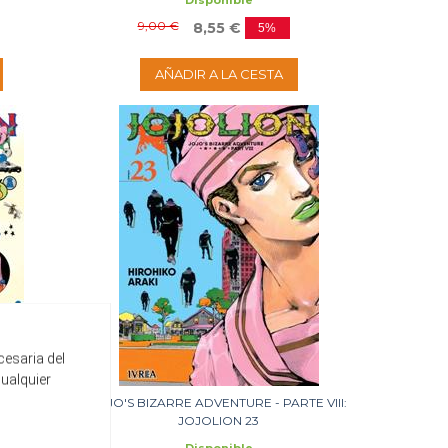
Disponible
9,00 €
8,55 €
5%
AÑADIR A LA CESTA
cesaria del
cualquier
TE VIII:
JOJO'S BIZARRE ADVENTURE - PARTE VIII:
JOJOLION 23