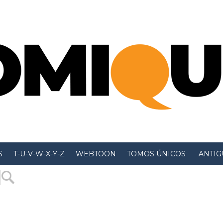
S
T-U-V-W-X-Y-Z
WEBTOON
TOMOS ÚNICOS
 ANTIGU