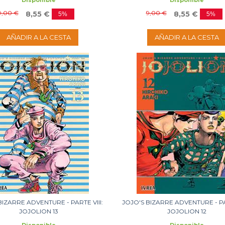
Disponible
Disponible
9,00 €
9,00 €
8,55 €
8,55 €
5%
5%
AÑADIR A LA CESTA
AÑADIR A LA CESTA
BIZARRE ADVENTURE - PARTE VIII:
JOJO'S BIZARRE ADVENTURE - PAR
JOJOLION 13
JOJOLION 12