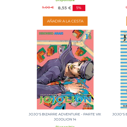
Disponible
9,00 €
8,55 €
5%
AÑADIR A LA CESTA
JOJO'S BIZARRE ADVENTURE - PARTE VIII:
JOJO'S 
JOJOLION 14