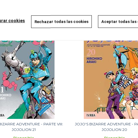
Disponible
Disponible
9,00 €
9,00 €
8,55 €
8,55 €
5%
5%
urar cookies
Rechazar todas las cookies
Aceptar todas las
AÑADIR A LA CESTA
AÑADIR A LA CESTA
BIZARRE ADVENTURE - PARTE VIII:
JOJO'S BIZARRE ADVENTURE - PAR
JOJOLION 21
JOJOLION 20