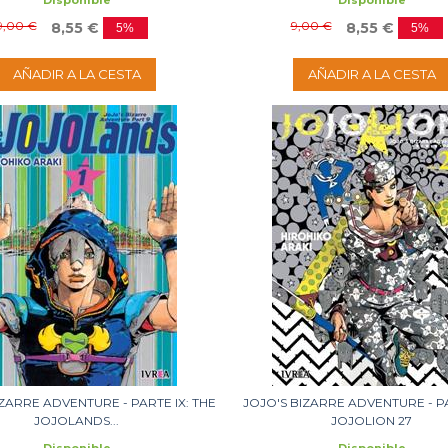
Disponible
Disponible
9,00 €
9,00 €
8,55 €
8,55 €
5%
5%
AÑADIR A LA CESTA
AÑADIR A LA CESTA
IZARRE ADVENTURE - PARTE IX: THE
JOJO'S BIZARRE ADVENTURE - PAR
JOJOLANDS...
JOJOLION 27