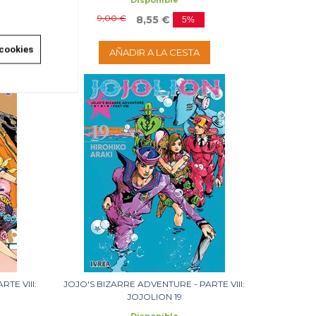
Disponible
9,00 €
8,55 €
5%
 cookies
AÑADIR A LA CESTA
TE VIII:
JOJO'S BIZARRE ADVENTURE - PARTE VIII:
JOJOLION 19