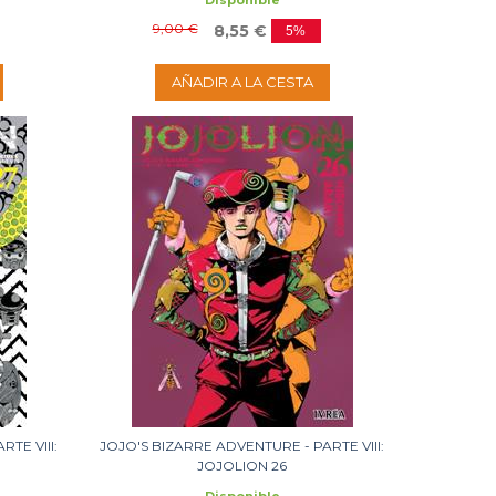
Disponible
9,00 €
8,55 €
5%
AÑADIR A LA CESTA
TE VIII:
JOJO'S BIZARRE ADVENTURE - PARTE VIII:
JOJOLION 26