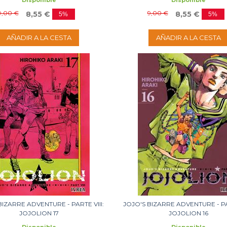
Disponible
Disponible
9,00 €
9,00 €
8,55 €
8,55 €
5%
5%
AÑADIR A LA CESTA
AÑADIR A LA CESTA
BIZARRE ADVENTURE - PARTE VIII:
JOJO'S BIZARRE ADVENTURE - PAR
JOJOLION 17
JOJOLION 16