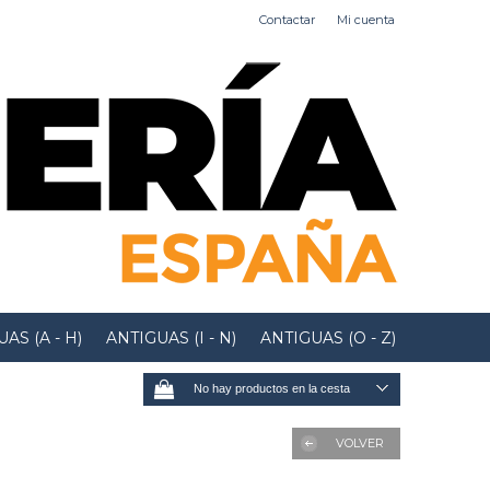
Contactar
Mi cuenta
AS (A - H)
ANTIGUAS (I - N)
ANTIGUAS (O - Z)
No hay productos en la cesta
VOLVER