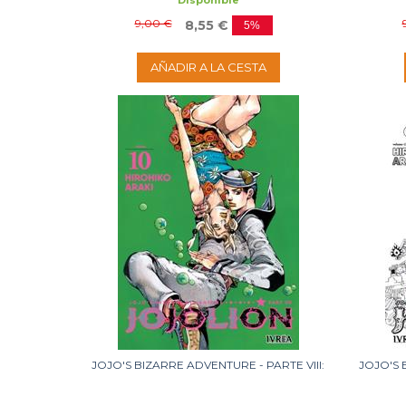
Disponible
9,00 €
8,55 €
5%
AÑADIR A LA CESTA
JOJO'S BIZARRE ADVENTURE - PARTE VIII:
JOJO'S 
JOJOLION 10