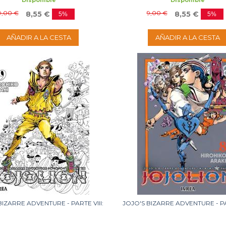
Disponible
Disponible
9,00 €
9,00 €
8,55 €
8,55 €
5%
5%
AÑADIR A LA CESTA
AÑADIR A LA CESTA
BIZARRE ADVENTURE - PARTE VIII:
JOJO'S BIZARRE ADVENTURE - PAR
JOJOLION 09
JOJOLION 08