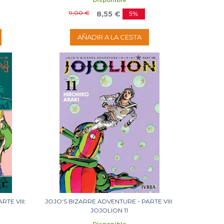
Disponible
9,00 €
8,55 €
5%
AÑADIR A LA CESTA
TE VIII:
JOJO'S BIZARRE ADVENTURE - PARTE VIII:
JOJOLION 11