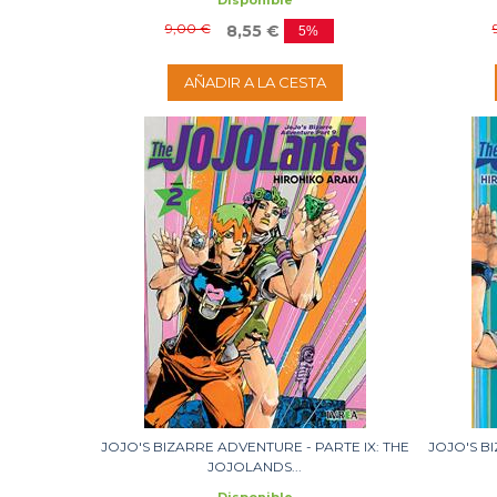
Disponible
9,00 €
8,55 €
5%
AÑADIR A LA CESTA
JOJO'S BIZARRE ADVENTURE - PARTE IX: THE
JOJO'S B
JOJOLANDS...