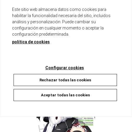
Este sitio web almacena datos como cookies para
habilitar la funcionalidad necesaria del sitio, incluidos
análisis y personalización. Puede cambiar su
configuración en cualquier momento o aceptar la
HIGHSCHOOL DxD 06
configuración predeterminada.
Disponible
política de cookies
8,00 €
7,60 €
5%
AÑADIR A LA CESTA
Configurar cookies
Rechazar todas las cookies
Aceptar todas las cookies