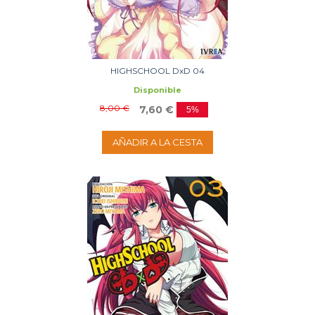
HIGHSCHOOL DxD 04
Disponible
8,00 €
7,60 €
5%
AÑADIR A LA CESTA