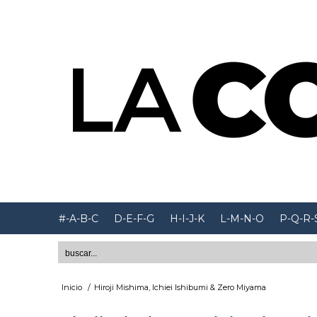
#-A-B-C
D-E-F-G
H-I-J-K
L-M-N-O
P-Q-R-
Inicio
/
Hiroji Mishima, Ichiei Ishibumi & Zero Miyama