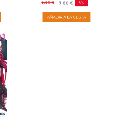
8,00 €
7,60 €
5%
AÑADIR A LA CESTA