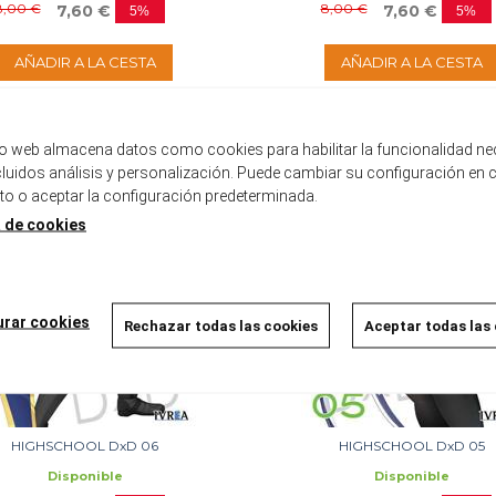
8,00 €
8,00 €
7,60 €
7,60 €
5%
5%
AÑADIR A LA CESTA
AÑADIR A LA CESTA
tio web almacena datos como cookies para habilitar la funcionalidad ne
ncluidos análisis y personalización. Puede cambiar su configuración en 
 o aceptar la configuración predeterminada.
a de cookies
urar cookies
Rechazar todas las cookies
Aceptar todas las
HIGHSCHOOL DxD 06
HIGHSCHOOL DxD 05
Disponible
Disponible