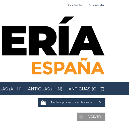
Contactar
Mi cuenta
AS (A - H)
ANTIGUAS (I - N)
ANTIGUAS (O - Z)
No hay productos en la cesta
VOLVER