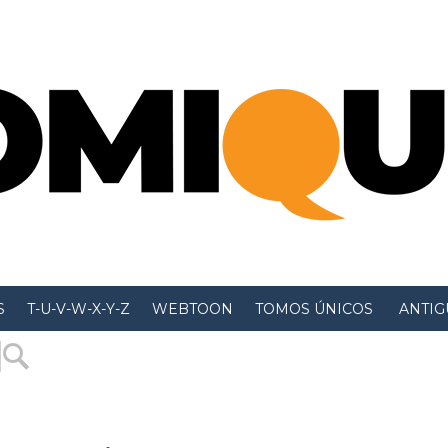
S
T-U-V-W-X-Y-Z
WEBTOON
TOMOS ÚNICOS
 ANTIGU