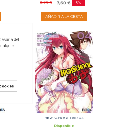
8,00 €
7,60 €
5%
AÑADIR A LA CESTA
cesaria del
cualquier
 cookies
HIGHSCHOOL DxD 04
Disponible