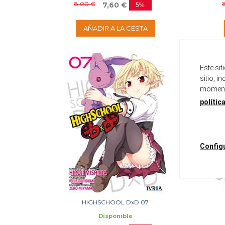
8,00 €
7,60 €
5%
AÑADIR A LA CESTA
Este si
sitio, i
momento
polític
Config
HIGHSCHOOL DxD 07
Disponible