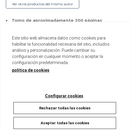
Ver otros productos del mismo autor
Tomo de aproximadamente 200 páginas
Formato tankoubon con sobrecubierta
Este sitio web almacena datos como cookies para
Disponible
habilitar la funcionalidad necesaria del sitio, incluidos
análisis y personalización. Puede cambiar su
9,00 €
8,55 €
5%
configuración en cualquier momento o aceptar la
configuración predeterminada.
política de cookies
AÑADIR A LA CESTA
Configurar cookies
Descripción
Rechazar todas las cookies
Naoya es un chico bastante tontaina, pero con mucha
Aceptar todas las cookies
energía y las hormonas revolucionadas, que ha