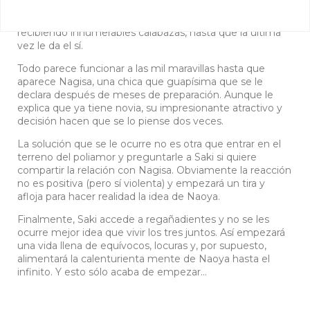
empezado a salir con Saki Saki, una amiga de la infancia
a la que se había declarado un montón de veces,
recibiendo innumerables calabazas, hasta que la última
vez le da el sí.
Todo parece funcionar a las mil maravillas hasta que
aparece Nagisa, una chica que guapísima que se le
declara después de meses de preparación. Aunque le
explica que ya tiene novia, su impresionante atractivo y
decisión hacen que se lo piense dos veces.
La solución que se le ocurre no es otra que entrar en el
terreno del poliamor y preguntarle a Saki si quiere
compartir la relación con Nagisa. Obviamente la reacción
no es positiva (pero sí violenta) y empezará un tira y
afloja para hacer realidad la idea de Naoya.
Finalmente, Saki accede a regañadientes y no se les
ocurre mejor idea que vivir los tres juntos. Así empezará
una vida llena de equívocos, locuras y, por supuesto,
alimentará la calenturienta mente de Naoya hasta el
infinito. Y esto sólo acaba de empezar…