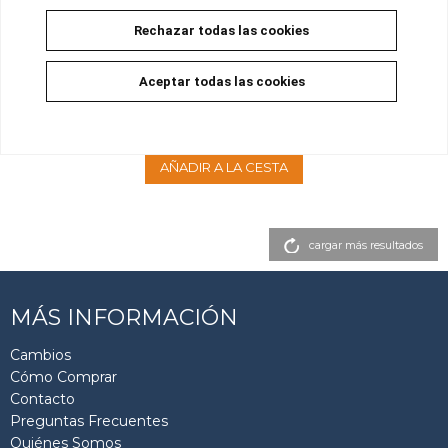
Rechazar todas las cookies
DUNGEON ELF 01
Aceptar todas las cookies
Disponible
9,90 €
9,40 €
5%
AÑADIR A LA CESTA
cargar más resultados
MÁS INFORMACIÓN
Cambios
Cómo Comprar
Contacto
Preguntas Frecuentes
Quiénes Somos