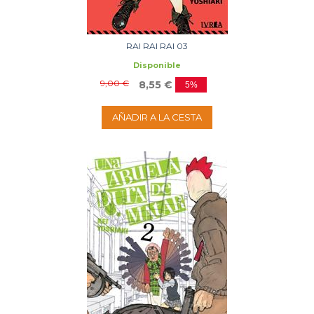
RAI RAI RAI 03
Disponible
9,00 €
8,55 €
5%
AÑADIR A LA CESTA