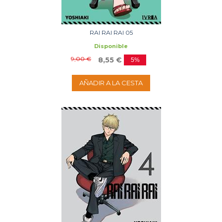
RAI RAI RAI 05
Disponible
9,00 €
8,55 €
5%
AÑADIR A LA CESTA