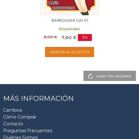
BIMBOGAMI GA! 01
Disponible
8,00 €
7,60 €
5%
AÑADIR A LA CESTA
cargar más resultados
MÁS INFORMACIÓN
Cambios
Cómo Comprar
Contacto
Preguntas Frecuentes
Quiénes Somos