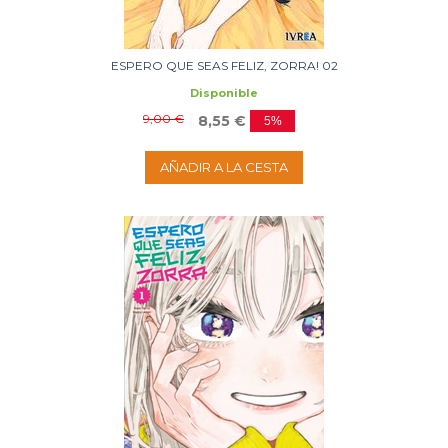
ESPERO QUE SEAS FELIZ, ZORRA! 02
Disponible
9,00 €
8,55 €
5%
AÑADIR A LA CESTA