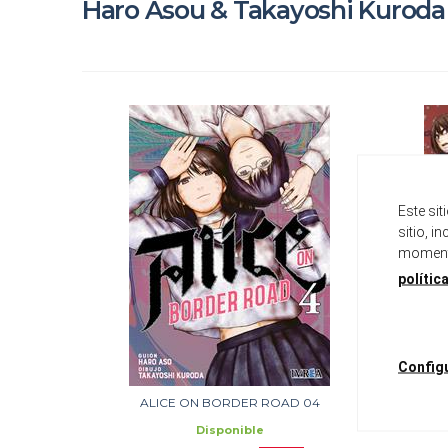
Haro Asou & Takayoshi Kuroda
Este si
sitio, i
momento
polític
Config
ALICE ON BORDER ROAD 04
A
Disponible