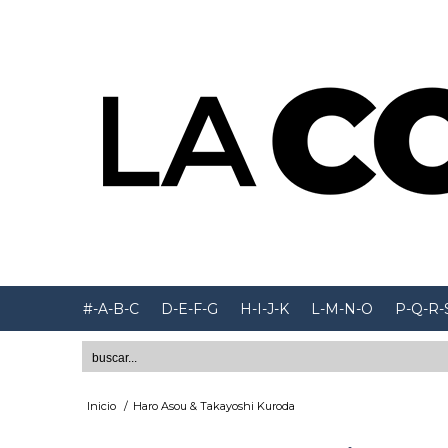
#-A-B-C
D-E-F-G
H-I-J-K
L-M-N-O
P-Q-R-
Inicio
/
Haro Asou & Takayoshi Kuroda