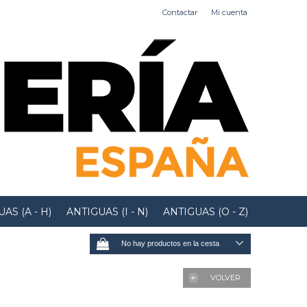
Contactar
Mi cuenta
AS (A - H)
ANTIGUAS (I - N)
ANTIGUAS (O - Z)
No hay productos en la cesta
VOLVER