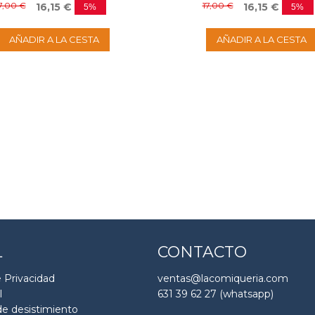
7,00 €
17,00 €
16,15 €
16,15 €
5%
5%
AÑADIR A LA CESTA
AÑADIR A LA CESTA
L
CONTACTO
e Privacidad
ventas@lacomiqueria.com
l
631 39 62 27 (whatsapp)
e desistimiento