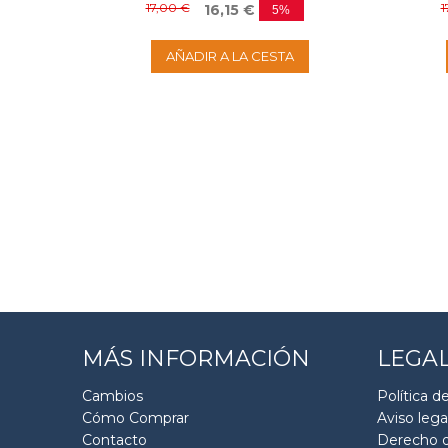
17,00 €
1
16,15 €
5%
AÑADIR A LA CESTA
MÁS INFORMACIÓN
LEGA
Cambios
Política d
Cómo Comprar
Aviso lega
Contacto
Derecho d