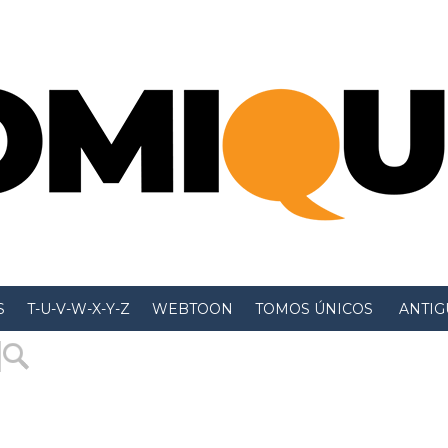
S
T-U-V-W-X-Y-Z
WEBTOON
TOMOS ÚNICOS
 ANTIGU