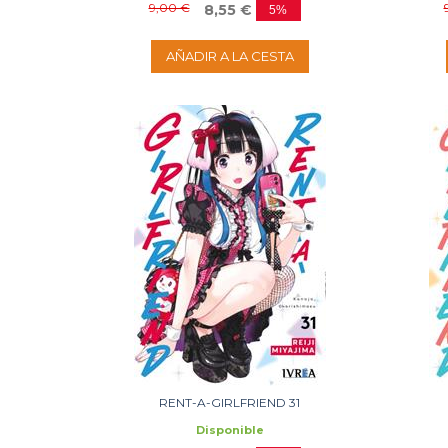
9,00 €
8,55 €
5%
AÑADIR A LA CESTA
RENT-A-GIRLFRIEND 31
Disponible