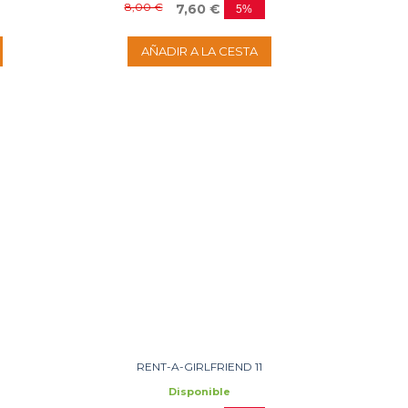
8,00 €
7,60 €
5%
AÑADIR A LA CESTA
RENT-A-GIRLFRIEND 11
Disponible