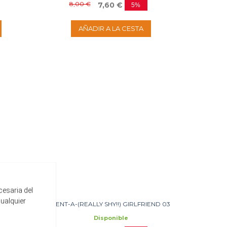
8,00 €
7,60 €
5%
AÑADIR A LA CESTA
cesaria del
cualquier
RENT-A-(REALLY SHY!!) GIRLFRIEND 03
Disponible