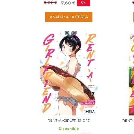
8,00 €
7,60 €
5%
AÑADIR A LA CESTA
RENT-A-GIRLFRIEND 17
RENT-
Disponible