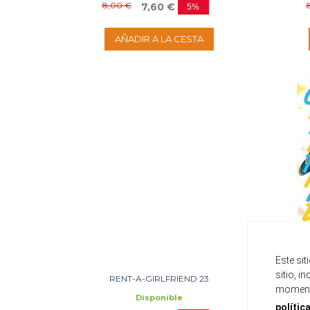
8,00 €
7,60 €
5%
AÑADIR A LA CESTA
Este si
sitio, i
RENT-A-GIRLFRIEND 23
momento
Disponible
polític