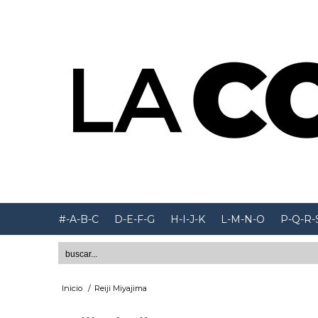
#-A-B-C
D-E-F-G
H-I-J-K
L-M-N-O
P-Q-R-
Inicio
/
Reiji Miyajima