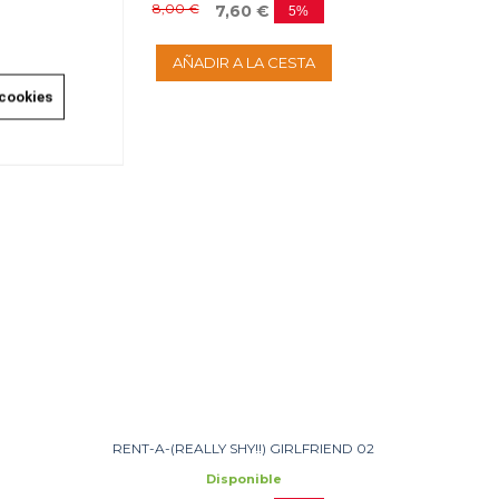
8,00 €
7,60 €
5%
AÑADIR A LA CESTA
 cookies
RENT-A-(REALLY SHY!!) GIRLFRIEND 02
Disponible