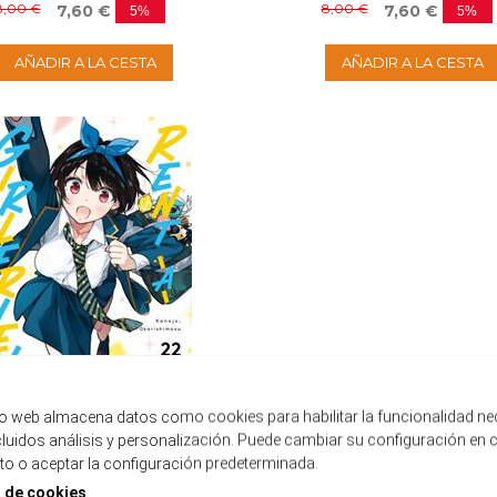
8,00 €
8,00 €
7,60 €
7,60 €
5%
5%
AÑADIR A LA CESTA
AÑADIR A LA CESTA
tio web almacena datos como cookies para habilitar la funcionalidad ne
ncluidos análisis y personalización. Puede cambiar su configuración en 
RENT-A-GIRLFRIEND 22
RENT-A-GIRLFRIEND 21
 o aceptar la configuración predeterminada.
Disponible
Disponible
a de cookies