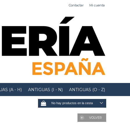
Contactar
Mi cuenta
AS (A - H)
ANTIGUAS (I - N)
ANTIGUAS (O - Z)
No hay productos en la cesta
VOLVER