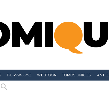
S
T-U-V-W-X-Y-Z
WEBTOON
TOMOS ÚNICOS
 ANTIGU