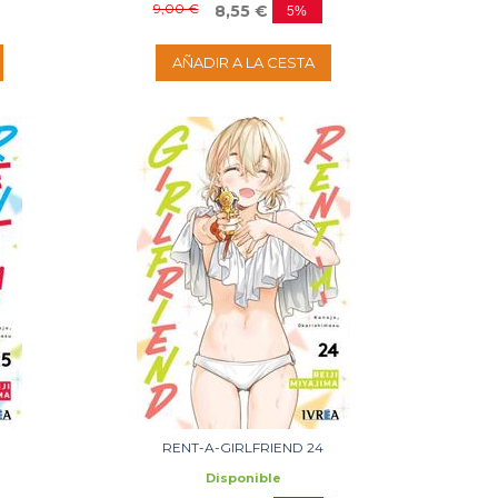
9,00 €
8,55 €
5%
AÑADIR A LA CESTA
RENT-A-GIRLFRIEND 24
Disponible