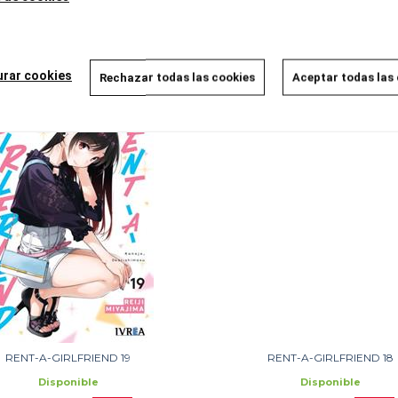
8,00 €
8,00 €
7,60 €
7,60 €
5%
5%
AÑADIR A LA CESTA
AÑADIR A LA CESTA
urar cookies
Rechazar todas las cookies
Aceptar todas las
RENT-A-GIRLFRIEND 19
RENT-A-GIRLFRIEND 18
Disponible
Disponible