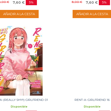
8,00 €
8,00 €
7,60 €
7,60 €
5%
5%
AÑADIR A LA CESTA
AÑADIR A LA CESTA
A-(REALLY SHY!!) GIRLFRIEND 01
RENT-A-GIRLFRIEND 16
Disponible
Disponible