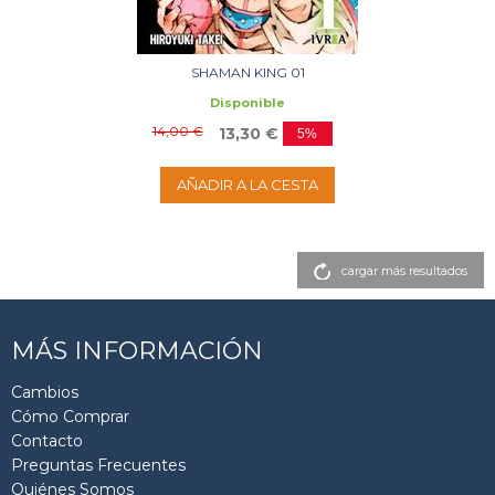
SHAMAN KING 01
Disponible
14,00 €
13,30 €
5%
AÑADIR A LA CESTA
cargar más resultados
MÁS INFORMACIÓN
Cambios
Cómo Comprar
Contacto
Preguntas Frecuentes
Quiénes Somos