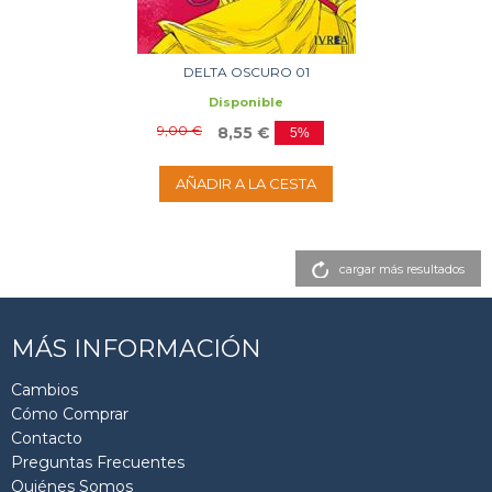
DELTA OSCURO 01
Disponible
9,00 €
8,55 €
5%
AÑADIR A LA CESTA
cargar más resultados
MÁS INFORMACIÓN
Cambios
Cómo Comprar
Contacto
Preguntas Frecuentes
Quiénes Somos