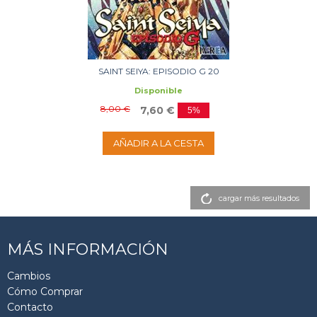
SAINT SEIYA: EPISODIO G 20
Disponible
8,00 €
7,60 €
5%
AÑADIR A LA CESTA
cargar más resultados
MÁS INFORMACIÓN
Cambios
Cómo Comprar
Contacto