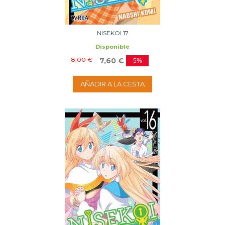
NISEKOI 17
Disponible
8,00 €
7,60 €
5%
AÑADIR A LA CESTA