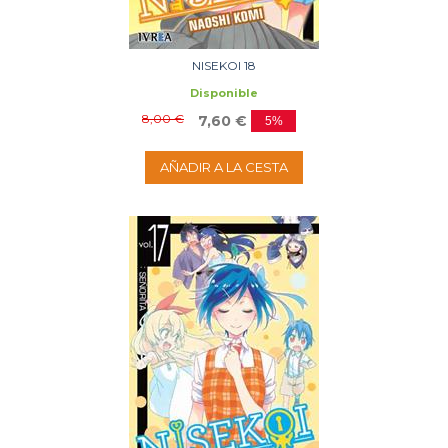
NISEKOI 18
Disponible
8,00 €
7,60 €
5%
AÑADIR A LA CESTA