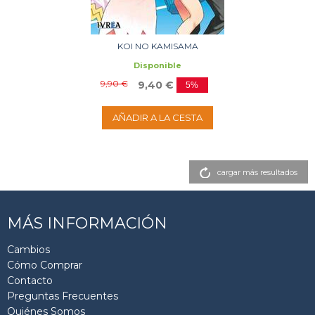
KOI NO KAMISAMA
Disponible
9,90 €
9,40 €
5%
AÑADIR A LA CESTA
cargar más resultados
MÁS INFORMACIÓN
Cambios
Cómo Comprar
Contacto
Preguntas Frecuentes
Quiénes Somos