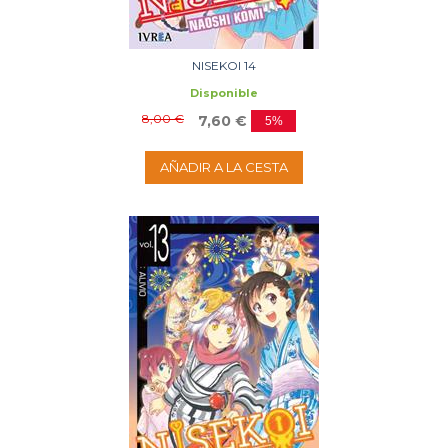
NISEKOI 14
Disponible
8,00 €
7,60 €
5%
AÑADIR A LA CESTA