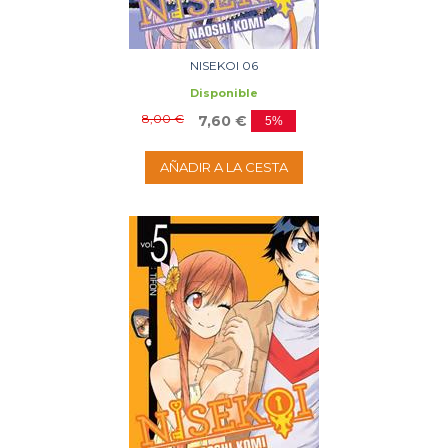
NISEKOI 06
Disponible
8,00 €
7,60 €
5%
AÑADIR A LA CESTA