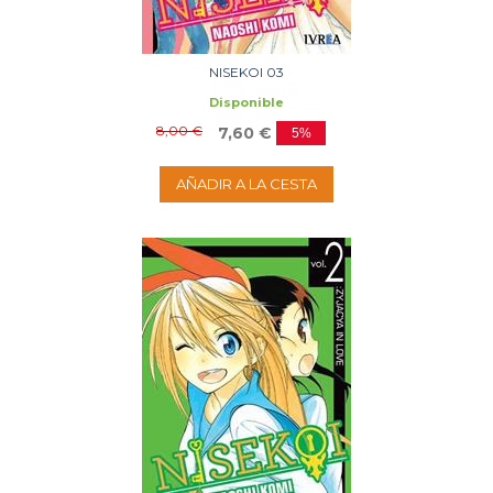
NISEKOI 03
Disponible
8,00 €
7,60 €
5%
AÑADIR A LA CESTA