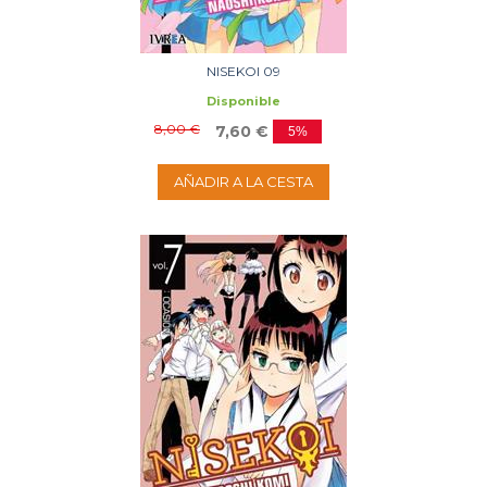
NISEKOI 09
Disponible
8,00 €
7,60 €
5%
AÑADIR A LA CESTA