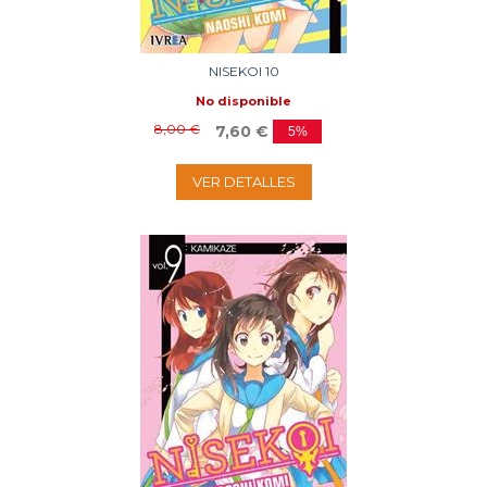
NISEKOI 10
No disponible
8,00 €
7,60 €
5%
VER DETALLES