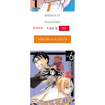
NISEKOI 07
Disponible
8,00 €
7,60 €
5%
AÑADIR A LA CESTA