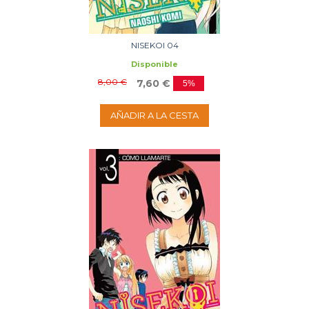
NISEKOI 04
Disponible
8,00 €
7,60 €
5%
AÑADIR A LA CESTA