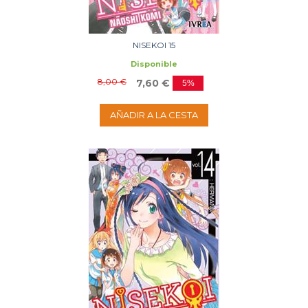
NISEKOI 15
Disponible
8,00 €
7,60 €
5%
AÑADIR A LA CESTA