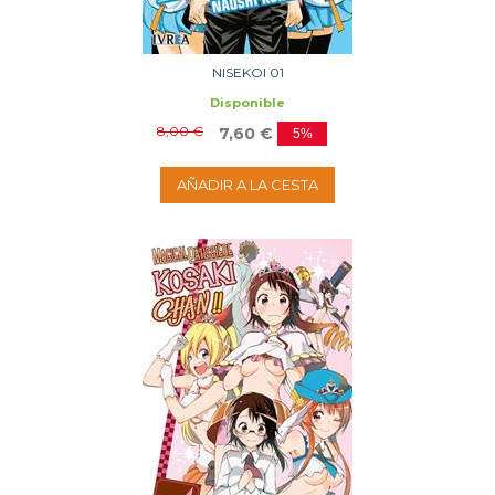
NISEKOI 01
Disponible
8,00 €
7,60 €
5%
AÑADIR A LA CESTA