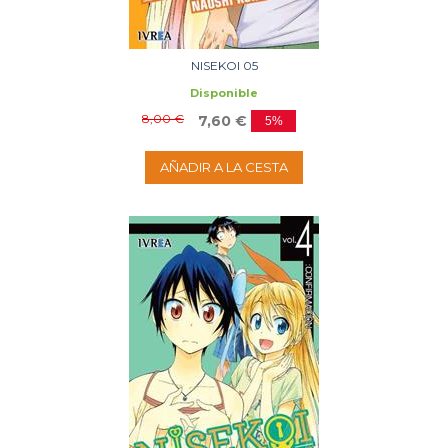
NISEKOI 05
Disponible
8,00 €
7,60 €
5%
AÑADIR A LA CESTA