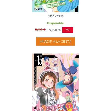
NISEKOI 16
Disponible
8,00 €
7,60 €
5%
AÑADIR A LA CESTA