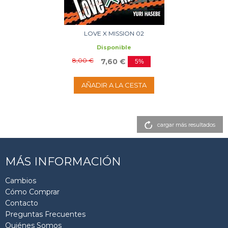
LOVE X MISSION 02
Disponible
8,00 €
7,60 €
5%
AÑADIR A LA CESTA
cargar más resultados
MÁS INFORMACIÓN
Cambios
Cómo Comprar
Contacto
Preguntas Frecuentes
Quiénes Somos