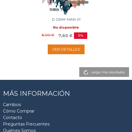
D.GRAY-MAN 01
No disponible
8,00 €
7,60 €
5%
VER DETALLES
cargar más resultados
MÁS INFORMACIÓN
Cambios
Cómo Comprar
Contacto
Preguntas Frecuentes
Quiénes Somos