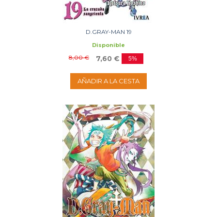
D.GRAY-MAN 19
Disponible
8,00 €
7,60 €
5%
AÑADIR A LA CESTA