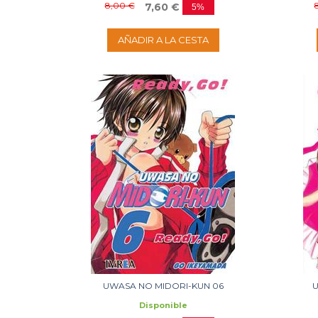
8,00 €
7,60 €
5%
AÑADIR A LA CESTA
UWASA NO MIDORI-KUN 06
U
Disponible