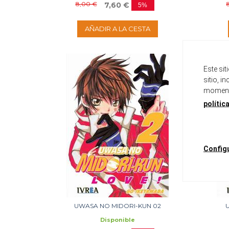
8,00 €
7,60 €
5%
AÑADIR A LA CESTA
Este si
sitio, i
momento
polític
Config
UWASA NO MIDORI-KUN 02
Disponible