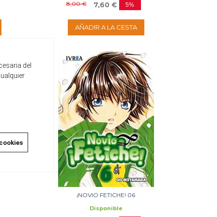
8,00 €
7,60 €
5%
AÑADIR A LA CESTA
cesaria del
cualquier
 cookies
¡NOVIO FETICHE! 06
Disponible