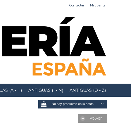
Contactar
Mi cuenta
AS (A - H)
ANTIGUAS (I - N)
ANTIGUAS (O - Z)
No hay productos en la cesta
VOLVER