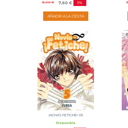
8,00 €
7,60 €
5%
AÑADIR A LA CESTA
¡NOVIO FETICHE! 05
Disponible