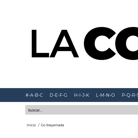
#-A-B-C
D-E-F-G
H-I-J-K
L-M-N-O
P-Q-R-
Inicio
/
Go Ikeyamada