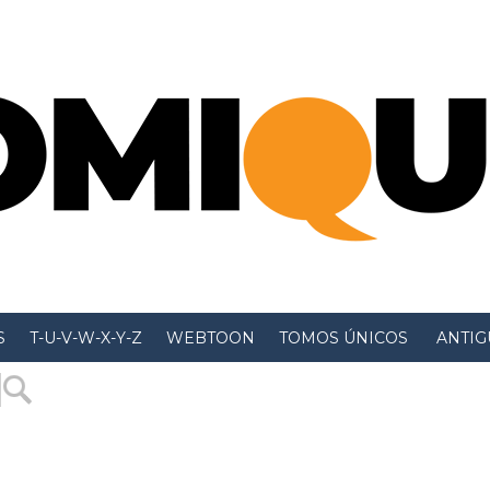
S
T-U-V-W-X-Y-Z
WEBTOON
TOMOS ÚNICOS
 ANTIGU