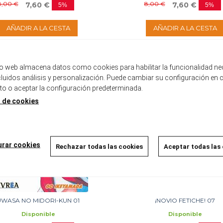
8,00 €
8,00 €
7,60 €
7,60 €
5%
5%
AÑADIR A LA CESTA
AÑADIR A LA CESTA
tio web almacena datos como cookies para habilitar la funcionalidad ne
ncluidos análisis y personalización. Puede cambiar su configuración en 
 o aceptar la configuración predeterminada.
a de cookies
urar cookies
Rechazar todas las cookies
Aceptar todas las
UWASA NO MIDORI-KUN 01
¡NOVIO FETICHE! 07
Disponible
Disponible