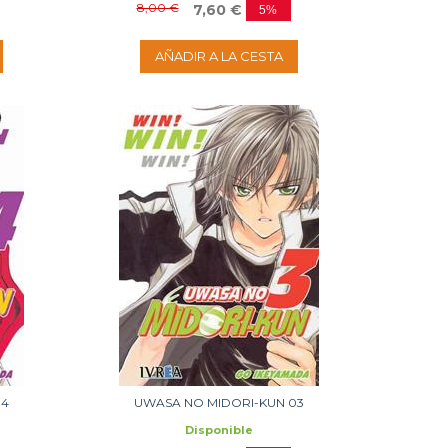
8,00 €
7,60 €
5%
AÑADIR A LA CESTA
04
UWASA NO MIDORI-KUN 03
Disponible