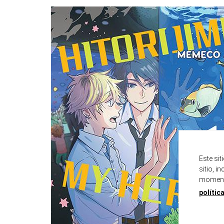
Este si
sitio, i
momento
polític