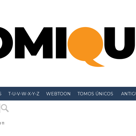
S
T-U-V-W-X-Y-Z
WEBTOON
TOMOS ÚNICOS
 ANTIGU
 11