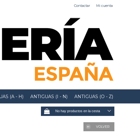
Contactar
Mi cuenta
AS (A - H)
ANTIGUAS (I - N)
ANTIGUAS (O - Z)
No hay productos en la cesta
VOLVER