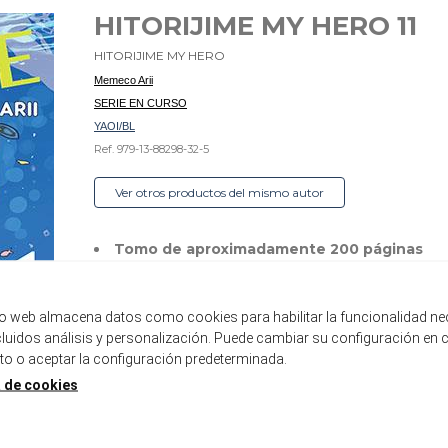
HITORIJIME MY HERO 11
HITORIJIME MY HERO
Memeco Arii
SERIE EN CURSO
YAOI/BL
Ref. 979-13-88298-32-5
Ver otros productos del mismo autor
Tomo de aproximadamente 200 páginas
Formato B6 con sobrecubierta
Incluye páginas a color
tio web almacena datos como cookies para habilitar la funcionalidad ne
Disponible
ncluidos análisis y personalización. Puede cambiar su configuración en 
 o aceptar la configuración predeterminada.
9,00 €
8,55 €
a de cookies
5%
AÑADIR A LA CESTA