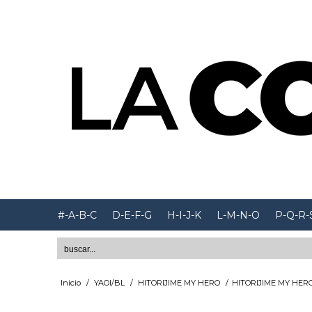
#-A-B-C
D-E-F-G
H-I-J-K
L-M-N-O
P-Q-R-
Inicio
/
YAOI/BL
/
HITORIJIME MY HERO
/
HITORIJIME MY HERO