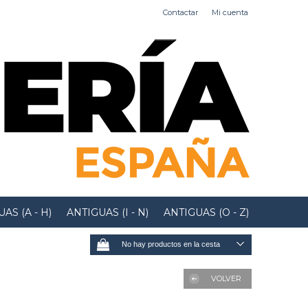
Contactar
Mi cuenta
AS (A - H)
ANTIGUAS (I - N)
ANTIGUAS (O - Z)
No hay productos en la cesta
VOLVER