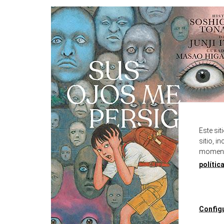
Este si
sitio, i
momento
polític
Config