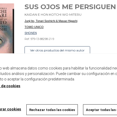
SUS OJOS ME PERSIGUEN
KAIDAN E HON KOTCHI WO MITERU
Junji Ito, Tonari Soshichi & Masao Higashi
TOMO UNICO
SHONEN
Ref. 979-13-88298-21-9
Ver otros productos del mismo autor
Tomo ÚNICO de aproximadamente 20 pági
tio web almacena datos como cookies para habilitar la funcionalidad ne
Formato 22 x 29 con tapa dura
ncluidos análisis y personalización. Puede cambiar su configuración en 
Integramente a color
 o aceptar la configuración predeterminada.
a de cookies
Disponible
18,00 €
17,10 €
5%
urar cookies
Rechazar todas las cookies
Aceptar todas las
AÑADIR A LA CESTA