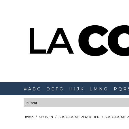
#-A-B-C
D-E-F-G
H-I-J-K
L-M-N-O
P-Q-R-
Inicio
/
SHONEN
/
SUS OJOS ME PERSIGUEN
/
SUS OJOS ME 