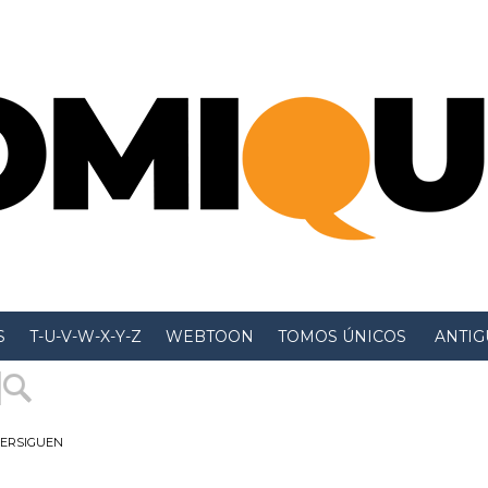
S
T-U-V-W-X-Y-Z
WEBTOON
TOMOS ÚNICOS
 ANTIGU
PERSIGUEN