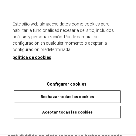
Tomo de aproximadamente 200 páginas
Formato B6 con sobrecubierta
Este sitio web almacena datos como cookies para
Incluye páginas a color
habilitar la funcionalidad necesaria del sitio, incluidos
análisis y personalización. Puede cambiar su
Disponible
configuración en cualquier momento o aceptar la
configuración predeterminada.
9,00 €
8,55 €
5%
política de cookies
AÑADIR A LA CESTA
Configurar cookies
Rechazar todas las cookies
Descripción
Aceptar todas las cookies
La historia nos traslada a lo que ahora es China
hacia el año 300 a.c., una época en la que la zona