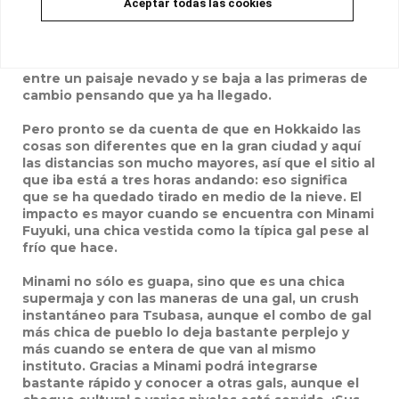
Aceptar todas las cookies
Hokkaido en pleno invierno porque han trasladado
a su padre. En su antiguo instituto no era nada
popular y se metían con él siempre que podían.
Dispuesto a empezar una nueva vida, llega en taxi
entre un paisaje nevado y se baja a las primeras de
cambio pensando que ya ha llegado.
Pero pronto se da cuenta de que en Hokkaido las
cosas son diferentes que en la gran ciudad y aquí
las distancias son mucho mayores, así que el sitio al
que iba está a tres horas andando: eso significa
que se ha quedado tirado en medio de la nieve. El
impacto es mayor cuando se encuentra con Minami
Fuyuki, una chica vestida como la típica gal pese al
frío que hace.
Minami no sólo es guapa, sino que es una chica
supermaja y con las maneras de una gal, un crush
instantáneo para Tsubasa, aunque el combo de gal
más chica de pueblo lo deja bastante perplejo y
más cuando se entera de que van al mismo
instituto. Gracias a Minami podrá integrarse
bastante rápido y conocer a otras gals, aunque el