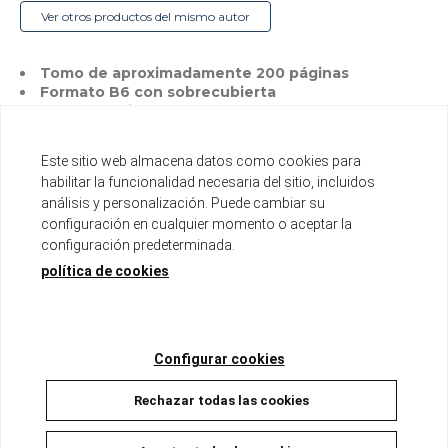
Ver otros productos del mismo autor
Tomo de aproximadamente 200 páginas
Formato B6 con sobrecubierta
Incluye páginas a color
Disponible
Este sitio web almacena datos como cookies para
habilitar la funcionalidad necesaria del sitio, incluidos
9,00 €
8,55 €
análisis y personalización. Puede cambiar su
5%
configuración en cualquier momento o aceptar la
configuración predeterminada.
AÑADIR A LA CESTA
política de cookies
Configurar cookies
Descripción
Rechazar todas las cookies
Tsubasa es un chico que se va vivir desde Tokyo a