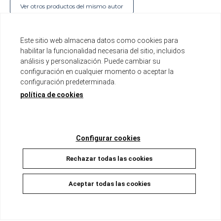
Ver otros productos del mismo autor
Serie de 12 tomos
Este sitio web almacena datos como cookies para
Edición 2 en 1: Tomo de aproximadamente 400
habilitar la funcionalidad necesaria del sitio, incluidos
páginas
análisis y personalización. Puede cambiar su
Formato B6 con sobrecubierta
Incluye páginas a color
configuración en cualquier momento o aceptar la
configuración predeterminada.
Disponible
política de cookies
16,00 €
15,20 €
5%
Configurar cookies
AÑADIR A LA CESTA
Rechazar todas las cookies
Aceptar todas las cookies
Descripción