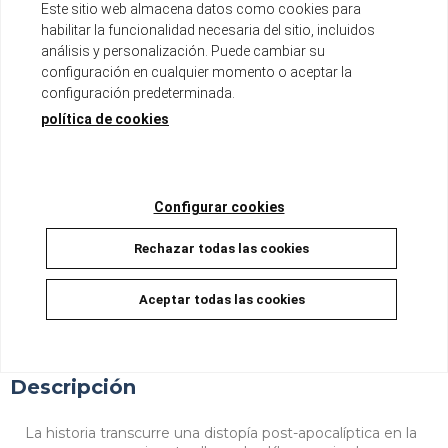
Este sitio web almacena datos como cookies para
habilitar la funcionalidad necesaria del sitio, incluidos
Serie de 8 tomos
análisis y personalización. Puede cambiar su
Tomo de aproximadamente 200 páginas
configuración en cualquier momento o aceptar la
Formato B6 con sobrecubierta
configuración predeterminada.
Incluye páginas a color
política de cookies
Disponible
8,50 €
8,08 €
5%
Configurar cookies
Rechazar todas las cookies
AÑADIR A LA CESTA
Aceptar todas las cookies
Descripción
La historia transcurre una distopía post-apocalíptica en la