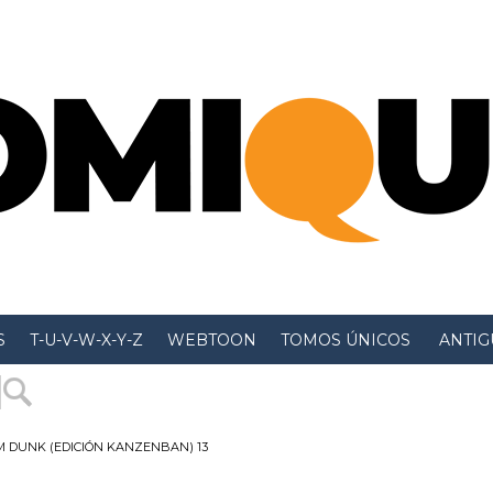
S
T-U-V-W-X-Y-Z
WEBTOON
TOMOS ÚNICOS
 ANTIGU
M DUNK (EDICIÓN KANZENBAN) 13