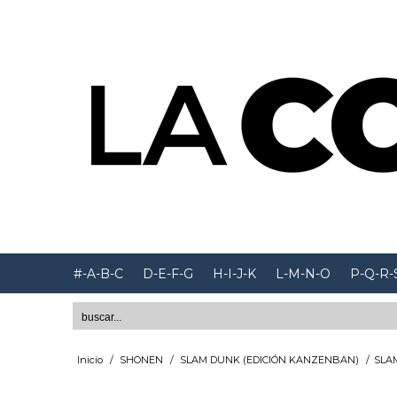
#-A-B-C
D-E-F-G
H-I-J-K
L-M-N-O
P-Q-R-
Inicio
/
SHONEN
/
SLAM DUNK (EDICIÓN KANZENBAN)
/
SLA