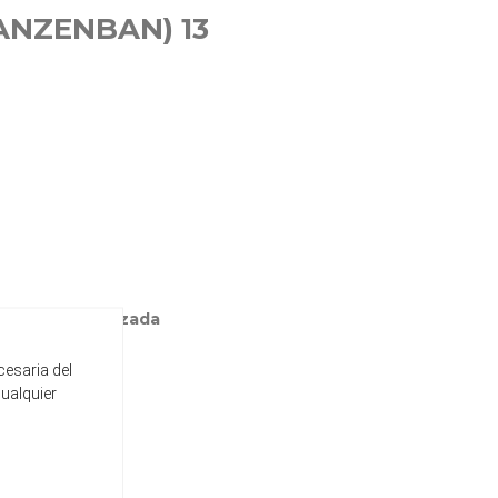
ANZENBAN) 13
n tinta metalizada
cesaria del
cualquier