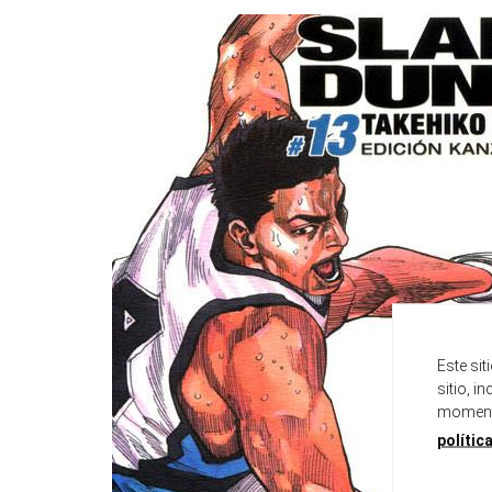
Este si
sitio, i
momento
polític