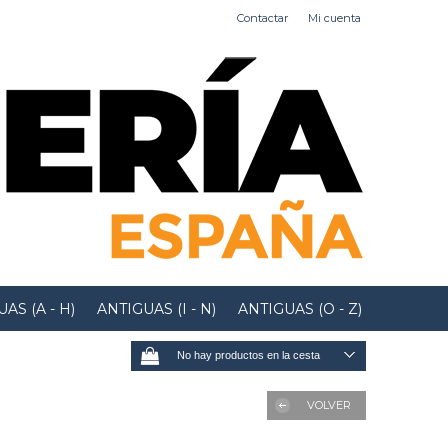
Contactar
Mi cuenta
AS (A - H)
ANTIGUAS (I - N)
ANTIGUAS (O - Z)
No hay productos en la cesta
VOLVER