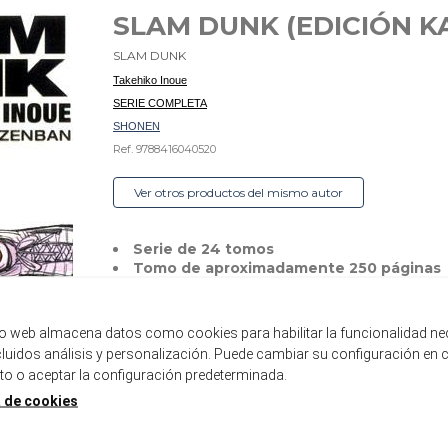
SLAM DUNK (EDICIÓN K
SLAM DUNK
Takehiko Inoue
SERIE COMPLETA
SHONEN
Ref. 9788416040520
Ver otros productos del mismo autor
Serie de 24 tomos
Tomo de aproximadamente 250 páginas
Formato A5, sobrecubierta con guardas e
Incluye páginas a color
tio web almacena datos como cookies para habilitar la funcionalidad ne
Disponible
ncluidos análisis y personalización. Puede cambiar su configuración en 
 o aceptar la configuración predeterminada.
15,00 €
14,25 €
a de cookies
5%