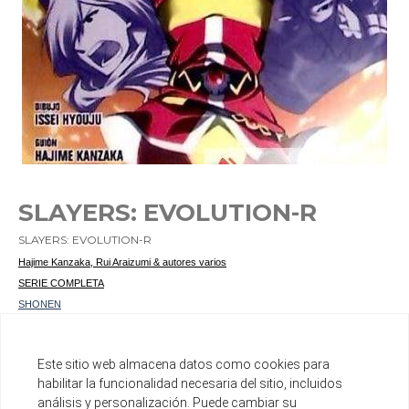
SLAYERS: EVOLUTION-R
SLAYERS: EVOLUTION-R
Hajime Kanzaka, Rui Araizumi & autores varios
SERIE COMPLETA
SHONEN
Ref. 9788492905874
Este sitio web almacena datos como cookies para
Ver otros productos del mismo autor
habilitar la funcionalidad necesaria del sitio, incluidos
análisis y personalización. Puede cambiar su