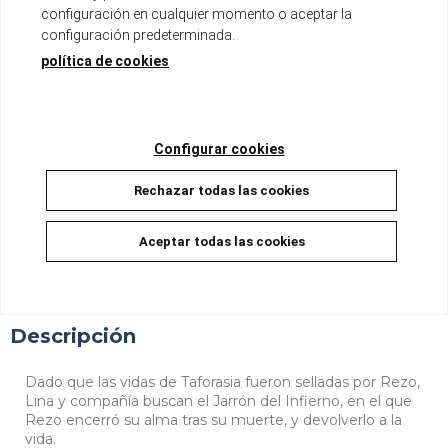
Tomo ÚNICO de aproximadamente 200 páginas
configuración en cualquier momento o aceptar la
Formato B6 con sobrecubierta
configuración predeterminada.
Incluye páginas a color
política de cookies
No disponible
8,00 €
7,60 €
5%
Configurar cookies
Rechazar todas las cookies
Sí, Quiero que me avises cuando tengas stock
Aceptar todas las cookies
Descripción
Dado que las vidas de Taforasia fueron selladas por Rezo,
Lina y compañí­a buscan el Jarrón del Infierno, en el que
Rezo encerró su alma tras su muerte, y devolverlo a la
vida.