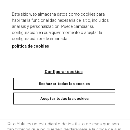
Ver otros productos del mismo autor
Este sitio web almacena datos como cookies para
Serie de 18 tomos
habilitar la funcionalidad necesaria del sitio, incluidos
Tomo de aproximadamente 200 páginas
análisis y personalización. Puede cambiar su
Formato tankoubon con sobrecubierta
configuración en cualquier momento o aceptar la
configuración predeterminada.
Disponible
política de cookies
8,00 €
7,60 €
5%
Configurar cookies
AÑADIR A LA CESTA
Rechazar todas las cookies
Aceptar todas las cookies
Descripción
Rito Yuki es un estudiante de instituto de esos que son
tan tímidos que no pueden declarársele a la chica de sus