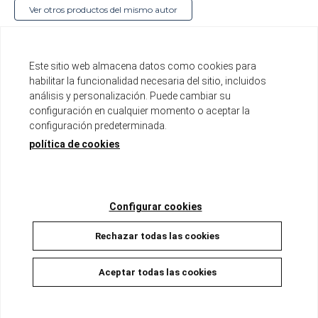
Ver otros productos del mismo autor
Serie de 24 tomos
Tomo de aproximadamente 250 páginas
Este sitio web almacena datos como cookies para
Formato A5, sobrecubierta con guardas en tinta
habilitar la funcionalidad necesaria del sitio, incluidos
metalizada
análisis y personalización. Puede cambiar su
Incluye páginas a color
configuración en cualquier momento o aceptar la
configuración predeterminada.
Disponible
política de cookies
15,00 €
14,25 €
5%
Configurar cookies
AÑADIR A LA CESTA
Rechazar todas las cookies
Aceptar todas las cookies
Descripción