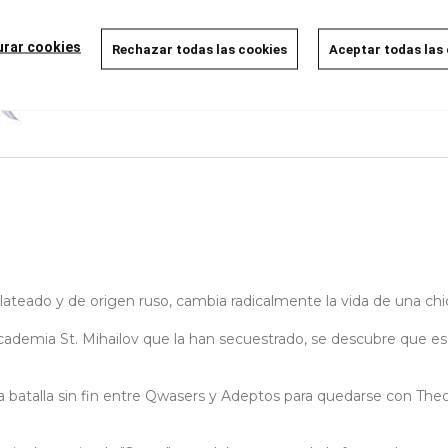
AÑADIR A LA CESTA
urar cookies
Rechazar todas las cookies
Aceptar todas las
plateado y de origen ruso, cambia radicalmente la vida de una ch
demia St. Mihailov que la han secuestrado, se descubre que es u
a batalla sin fin entre Qwasers y Adeptos para quedarse con Theo