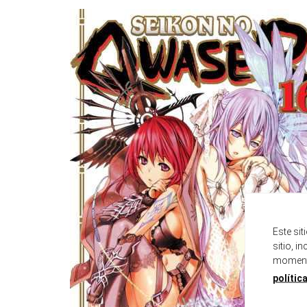
Este si
sitio, i
momento
polític