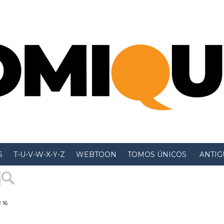
S
T-U-V-W-X-Y-Z
WEBTOON
TOMOS ÚNICOS
 ANTIGU
 16