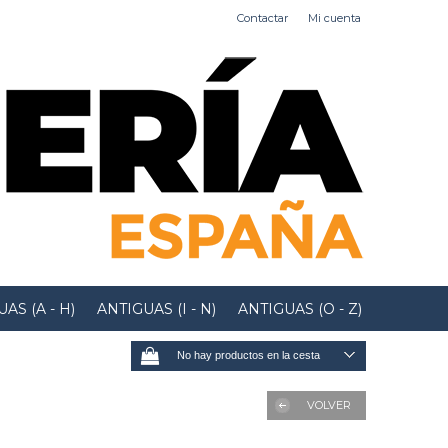
Contactar
Mi cuenta
AS (A - H)
ANTIGUAS (I - N)
ANTIGUAS (O - Z)
No hay productos en la cesta
VOLVER