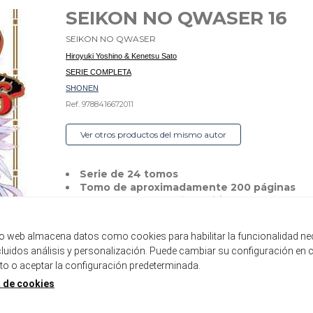
SEIKON NO QWASER 16
SEIKON NO QWASER
Hiroyuki Yoshino & Kenetsu Sato
SERIE COMPLETA
SHONEN
Ref. 9788416672011
Ver otros productos del mismo autor
Serie de 24 tomos
Tomo de aproximadamente 200 páginas
Formato B6 con sobrecubierta
Incluye páginas a color
tio web almacena datos como cookies para habilitar la funcionalidad ne
Disponible
ncluidos análisis y personalización. Puede cambiar su configuración en 
 o aceptar la configuración predeterminada.
8,00 €
7,60 €
5%
a de cookies