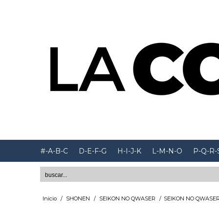
#-A-B-C
D-E-F-G
H-I-J-K
L-M-N-O
P-Q-R-
Inicio
/
SHONEN
/
SEIKON NO QWASER
/
SEIKON NO QWASER