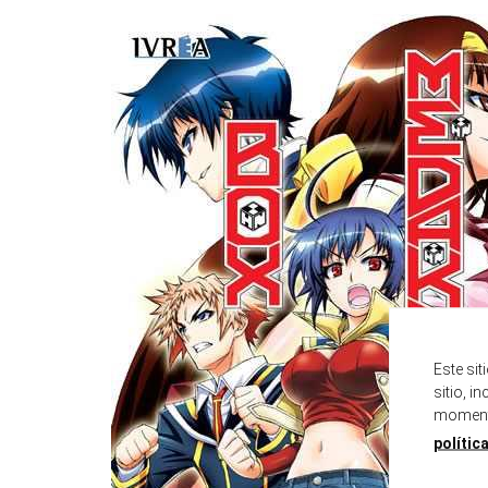
Este si
sitio, i
momento
polític