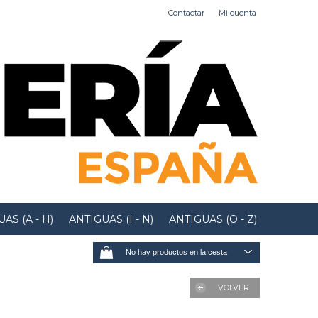
Contactar
Mi cuenta
AS (A - H)
ANTIGUAS (I - N)
ANTIGUAS (O - Z)
No hay productos en la cesta
VOLVER