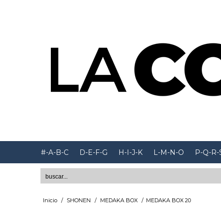
#-A-B-C
D-E-F-G
H-I-J-K
L-M-N-O
P-Q-R-
Inicio
/
SHONEN
/
MEDAKA BOX
/
MEDAKA BOX 20