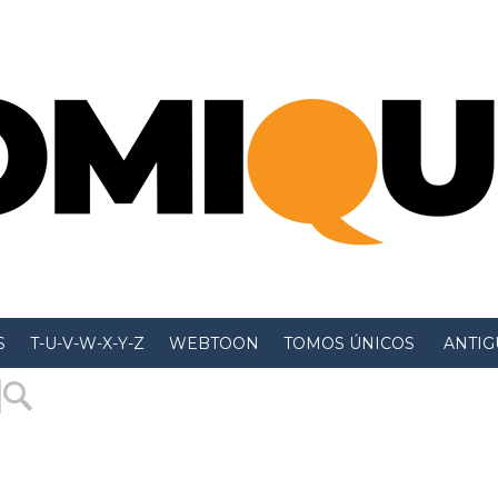
S
T-U-V-W-X-Y-Z
WEBTOON
TOMOS ÚNICOS
 ANTIGU