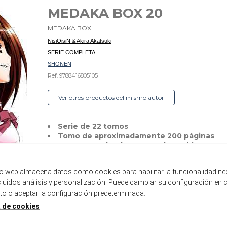
MEDAKA BOX 20
MEDAKA BOX
NisiOisiN & Akira Akatsuki
SERIE COMPLETA
SHONEN
Ref. 9788416805105
Ver otros productos del mismo autor
Serie de 22 tomos
Tomo de aproximadamente 200 páginas
Formato tankoubon con sobrecubierta
Disponible
tio web almacena datos como cookies para habilitar la funcionalidad ne
ncluidos análisis y personalización. Puede cambiar su configuración en 
8,00 €
7,60 €
 o aceptar la configuración predeterminada.
5%
a de cookies
AÑADIR A LA CESTA