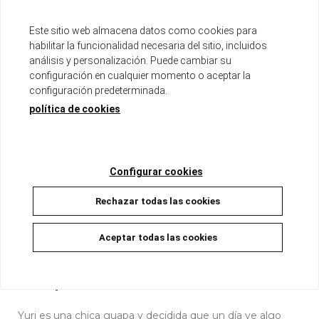
Ver otros productos del mismo autor
Este sitio web almacena datos como cookies para
habilitar la funcionalidad necesaria del sitio, incluidos
Serie de 12 tomos
análisis y personalización. Puede cambiar su
Tomo de aproximadamente 200 páginas
configuración en cualquier momento o aceptar la
Formato tankoubon con sobrecubierta
configuración predeterminada.
política de cookies
Disponible
8,00 €
7,60 €
5%
Configurar cookies
AÑADIR A LA CESTA
Rechazar todas las cookies
Aceptar todas las cookies
Descripción
Yuri es una chica guapa y decidida que un día ve algo