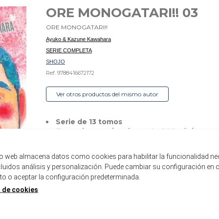
ORE MONOGATARI!! 03
ORE MONOGATARI!!
Ayuko & Kazune Kawahara
SERIE COMPLETA
SHOJO
Ref. 9788416672172
Ver otros productos del mismo autor
Serie de 13 tomos
Tomo de aproximadamente 200 páginas
Formato tankoubon con sobrecubierta
tio web almacena datos como cookies para habilitar la funcionalidad ne
Disponible
ncluidos análisis y personalización. Puede cambiar su configuración en 
 o aceptar la configuración predeterminada.
8,00 €
7,60 €
5%
a de cookies
AÑADIR A LA CESTA