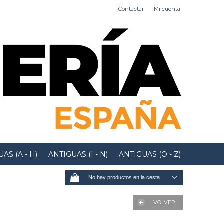
Contactar
Mi cuenta
AS (A - H)
ANTIGUAS (I - N)
ANTIGUAS (O - Z)
No hay productos en la cesta
VOLVER