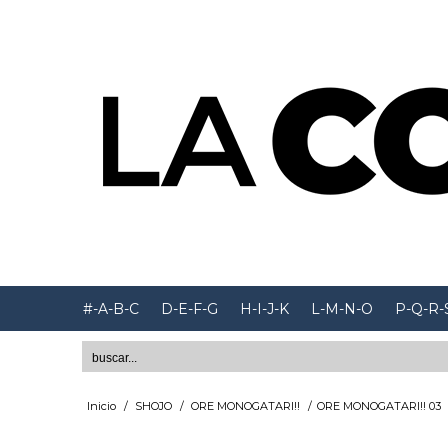
#-A-B-C
D-E-F-G
H-I-J-K
L-M-N-O
P-Q-R-
Inicio
/
SHOJO
/
ORE MONOGATARI!!
/
ORE MONOGATARI!! 03