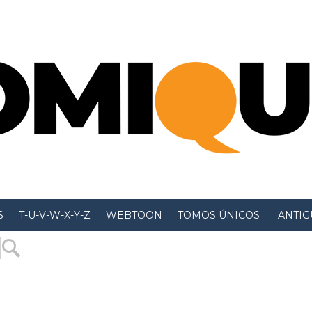
S
T-U-V-W-X-Y-Z
WEBTOON
TOMOS ÚNICOS
 ANTIGU