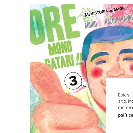
Este si
sitio, i
momento
polític