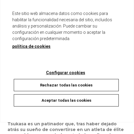
Este sitio web almacena datos como cookies para
Tomo de aproximadamente 200 páginas
Formato B6 con sobrecubierta
habilitar la funcionalidad necesaria del sitio, incluidos
Incluye páginas a color
análisis y personalización. Puede cambiar su
configuración en cualquier momento o aceptar la
Disponible
configuración predeterminada.
política de cookies
9,00 €
8,55 €
5%
AÑADIR A LA CESTA
Configurar cookies
Rechazar todas las cookies
Aceptar todas las cookies
Descripción
Tsukasa es un patinador que, tras haber dejado
atrás su sueño de convertirse en un atleta de élite