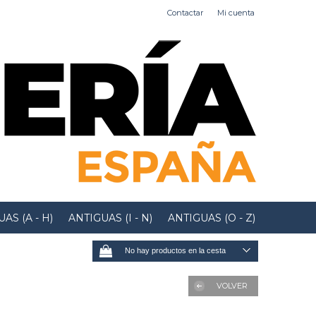
Contactar
Mi cuenta
AS (A - H)
ANTIGUAS (I - N)
ANTIGUAS (O - Z)
No hay productos en la cesta
VOLVER