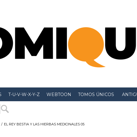
S
T-U-V-W-X-Y-Z
WEBTOON
TOMOS ÚNICOS
 ANTIGU
/
EL REY BESTIA Y LAS HIERBAS MEDICINALES 05