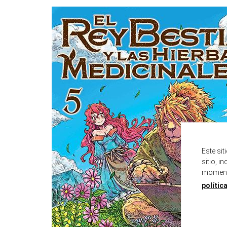
Este si
sitio, i
momento
polític