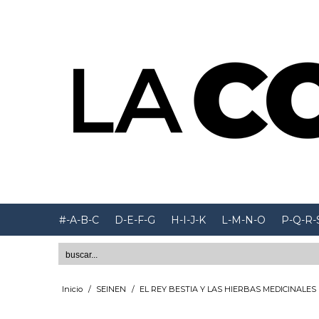
#-A-B-C
D-E-F-G
H-I-J-K
L-M-N-O
P-Q-R-
Inicio
/
SEINEN
/
EL REY BESTIA Y LAS HIERBAS MEDICINALES