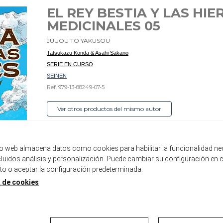
EL REY BESTIA Y LAS HIE
MEDICINALES 05
JUUOU TO YAKUSOU
Tatsukazu Konda & Asahi Sakano
SERIE EN CURSO
SEINEN
Ref. 979-13-88249-07-5
Ver otros productos del mismo autor
Tomo de aproximadamente 200 páginas
Formato B6 con sobrecubierta
tio web almacena datos como cookies para habilitar la funcionalidad ne
Incluye páginas a color
ncluidos análisis y personalización. Puede cambiar su configuración en 
 o aceptar la configuración predeterminada.
Disponible
a de cookies
9,00 €
8,55 €
5%