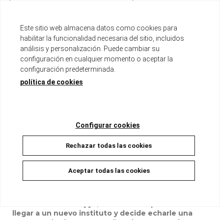
Tomo de aproximadamente 200 páginas
Este sitio web almacena datos como cookies para
Formato B6 con sobrecubierta
habilitar la funcionalidad necesaria del sitio, incluidos
análisis y personalización. Puede cambiar su
Disponible
configuración en cualquier momento o aceptar la
configuración predeterminada.
9,90 €
9,40 €
5%
política de cookies
AÑADIR A LA CESTA
Configurar cookies
Rechazar todas las cookies
Descripción
Aceptar todas las cookies
En esta comedia con un toque de misterio
conocemos a Hitsujiya, un buenazo que acaba de
llegar a un nuevo instituto y decide echarle una