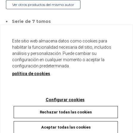
Ver otros productos del mismo autor
Serie de 7 tomos
Tomo de aproximadamente 200 páginas
Formato B6 con sobrecubierta
Este sitio web almacena datos como cookies para
Disponible
habilitar la funcionalidad necesaria del sitio, incluidos
análisis y personalización. Puede cambiar su
9,00 €
8,55 €
configuración en cualquier momento o aceptar la
5%
configuración predeterminada.
política de cookies
AÑADIR A LA CESTA
Configurar cookies
Rechazar todas las cookies
Descripción
Aceptar todas las cookies
Han pasado 10 años desde que la guerra entre los clanes