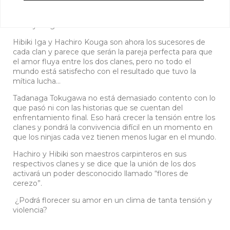
ninja Iga y Kouga llegó a su fin. Los dos grupos acabaron
haciendo las paces y a primera vista todo indica que ya
no hay ninguna animosidad entre ellos.
Hibiki Iga y Hachiro Kouga son ahora los sucesores de
cada clan y parece que serán la pareja perfecta para que
el amor fluya entre los dos clanes, pero no todo el
mundo está satisfecho con el resultado que tuvo la
mítica lucha…
Tadanaga Tokugawa no está demasiado contento con lo
que pasó ni con las historias que se cuentan del
enfrentamiento final. Eso hará crecer la tensión entre los
clanes y pondrá la convivencia difícil en un momento en
que los ninjas cada vez tienen menos lugar en el mundo.
Hachiro y Hibiki son maestros carpinteros en sus
respectivos clanes y se dice que la unión de los dos
activará un poder desconocido llamado “flores de
cerezo”.
¿Podrá florecer su amor en un clima de tanta tensión y
violencia?