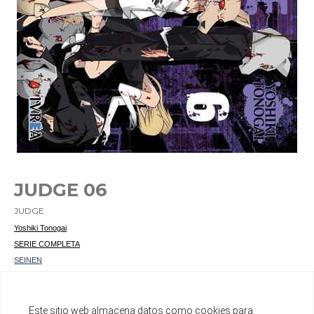
JUDGE 06
JUDGE
Yoshiki Tonogai
SERIE COMPLETA
SEINEN
Ref. 9788417179861
Ver otros productos del mismo autor
Este sitio web almacena datos como cookies para