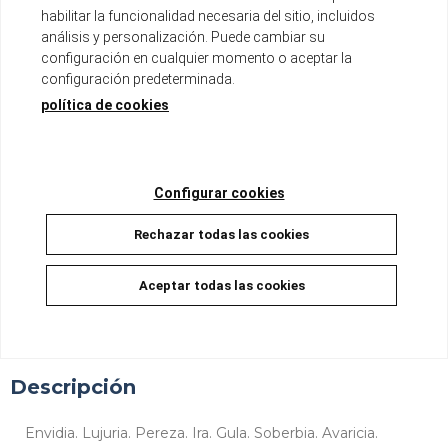
habilitar la funcionalidad necesaria del sitio, incluidos
análisis y personalización. Puede cambiar su
Serie de 6 tomos
configuración en cualquier momento o aceptar la
Tomo de aproximadamente 200 páginas
configuración predeterminada.
Formato B6 con sobrecubierta
Incluye páginas a color
política de cookies
Disponible
8,00 €
7,60 €
Configurar cookies
5%
Rechazar todas las cookies
AÑADIR A LA CESTA
Aceptar todas las cookies
Descripción
Envidia. Lujuria. Pereza. Ira. Gula. Soberbia. Avaricia.