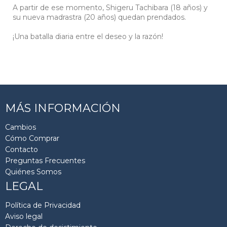
A partir de ese momento, Shigeru Tachibara (18 años) y
su nueva madrastra (20 años) quedan prendados.
¡Una batalla diaria entre el deseo y la razón!
MÁS INFORMACIÓN
Cambios
Cómo Comprar
Contacto
Preguntas Frecuentes
Quiénes Somos
LEGAL
Política de Privacidad
Aviso legal