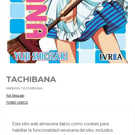
TACHIBANA
NIKKAN TACHIBANA
Yuji Shiozaki
TOMO UNICO
SHONEN
Ref. 9788496967519
Este sitio web almacena datos como cookies para
Ver otros productos del mismo autor
habilitar la funcionalidad necesaria del sitio, incluidos