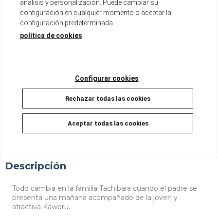
análisis y personalización. Puede cambiar su
configuración en cualquier momento o aceptar la
Tomo de aproximadamente 200 páginas
configuración predeterminada.
Formato B6 con sobrecubierta
política de cookies
Disponible
8,50 €
8,08 €
5%
Configurar cookies
Rechazar todas las cookies
AÑADIR A LA CESTA
Aceptar todas las cookies
Descripción
Todo cambia en la familia Tachibara cuando el padre se
presenta una mañana acompañado de la joven y
atractiva Kaworu.