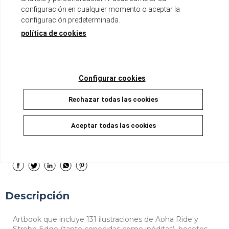
configuración en cualquier momento o aceptar la
configuración predeterminada.
Tomo de aproximadamente 200 páginas
política de cookies
Formato B5 con sobrecubierta
Íntegramente a color
No disponible
Configurar cookies
16,95 €
16,10 €
5%
Rechazar todas las cookies
Aceptar todas las cookies
Sí, Quiero que me avises cuando tengas stock
Descripción
Artbook que incluye 131 ilustraciones de Aoha Ride y