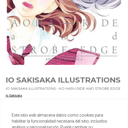
IO SAKISAKA ILLUSTRATIONS
IO SAKISAKA ILLUSTRATIONS - AO HARU RIDE AND STROBE EDGE
Io Sakisaka
TOMO UNICO
SHOJO
Este sitio web almacena datos como cookies para
Ref. 9788416512928
habilitar la funcionalidad necesaria del sitio, incluidos
análisis y personalización. Puede cambiar su
Ver otros productos del mismo autor