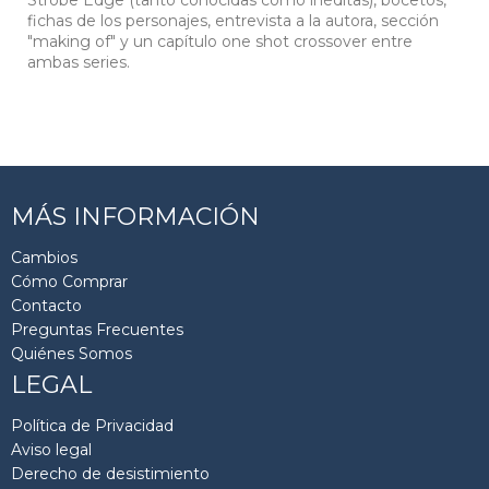
Strobe Edge (tanto conocidas como inéditas), bocetos,
fichas de los personajes, entrevista a la autora, sección
"making of" y un capítulo one shot crossover entre
ambas series.
MÁS INFORMACIÓN
Cambios
Cómo Comprar
Contacto
Preguntas Frecuentes
Quiénes Somos
LEGAL
Política de Privacidad
Aviso legal
Derecho de desistimiento