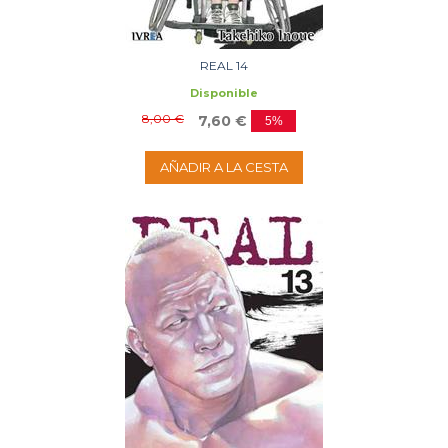
REAL 14
Disponible
8,00 €
7,60 €
5%
AÑADIR A LA CESTA