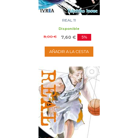
REAL 11
Disponible
8,00 €
7,60 €
5%
AÑADIR A LA CESTA