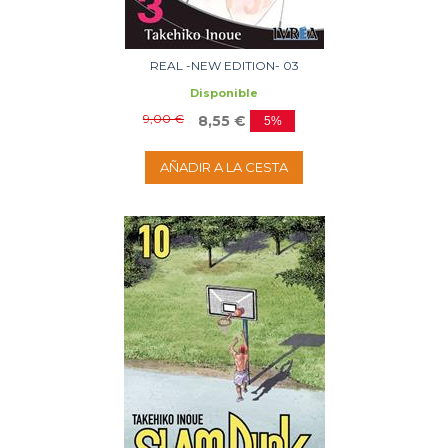
REAL -NEW EDITION- 03
Disponible
9,00 €
8,55 €
5%
AÑADIR A LA CESTA