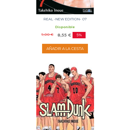
REAL -NEW EDITION- 07
Disponible
9,00 €
8,55 €
5%
AÑADIR A LA CESTA