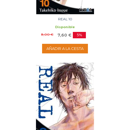
REAL 10
Disponible
8,00 €
7,60 €
5%
AÑADIR A LA CESTA