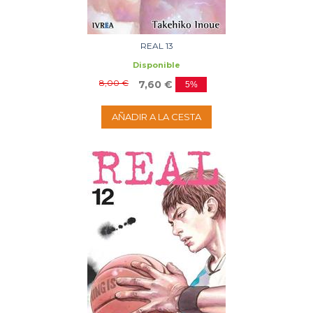
REAL 13
Disponible
8,00 €
7,60 €
5%
AÑADIR A LA CESTA