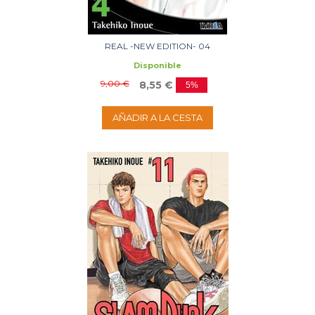
REAL -NEW EDITION- 04
Disponible
9,00 €
8,55 €
5%
AÑADIR A LA CESTA