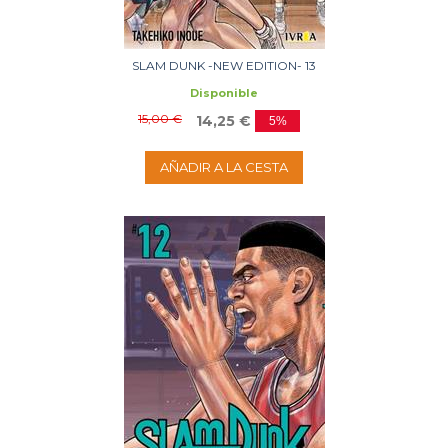
SLAM DUNK -NEW EDITION- 13
Disponible
15,00 €
14,25 €
5%
AÑADIR A LA CESTA