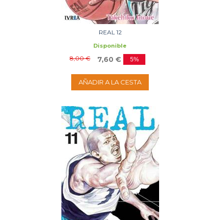
REAL 12
Disponible
8,00 €
7,60 €
5%
AÑADIR A LA CESTA