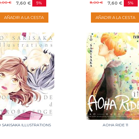
8,00 €
8,00 €
7,60 €
7,60 €
5%
5%
AÑADIR A LA CESTA
AÑADIR A LA CESTA
O SAKISAKA ILLUSTRATIONS
AOHA RIDE 11
No disponible
Disponible