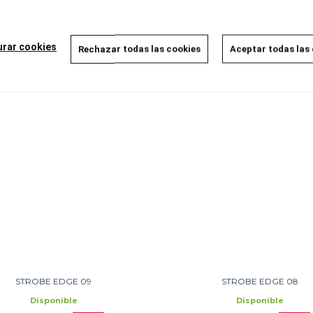
Disponible
9,00 €
8,55 €
5%
2,00 €
11,40 €
5%
AÑADIR A LA CESTA
urar cookies
Rechazar todas las cookies
Aceptar todas las
AÑADIR A LA CESTA
STROBE EDGE 09
STROBE EDGE 08
Disponible
Disponible