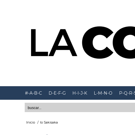
#-A-B-C
D-E-F-G
H-I-J-K
L-M-N-O
P-Q-R-
Inicio
/
Io Sakisaka