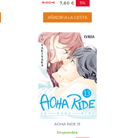
8,00 €
7,60 €
5%
AÑADIR A LA CESTA
AOHA RIDE 13
Disponible