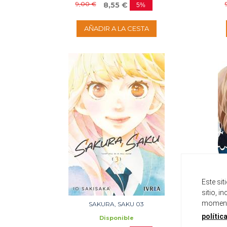
9,00 €
8,55 €
5%
AÑADIR A LA CESTA
Este si
sitio, i
momento
SAKURA, SAKU 03
ANTOLOG
polític
Disponible