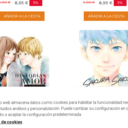
9,00 €
9,00 €
8,55 €
8,55 €
5%
5%
AÑADIR A LA CESTA
AÑADIR A LA CESTA
tio web almacena datos como cookies para habilitar la funcionalidad ne
ncluidos análisis y personalización. Puede cambiar su configuración en 
 o aceptar la configuración predeterminada.
ÍA DE HISTORIAS DE AMOR DE IO
SAKURA, SAKU 02
SAKISAKA VOL....
a de cookies
Disponible