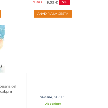
9,00 €
8,55 €
5%
AÑADIR A LA CESTA
cesaria del
cualquier
SAKURA, SAKU 01
Disponible