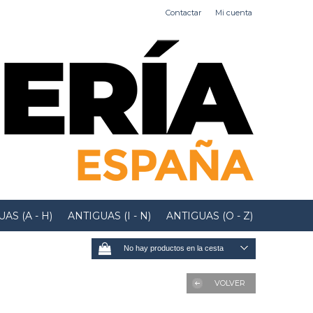
Contactar
Mi cuenta
AS (A - H)
ANTIGUAS (I - N)
ANTIGUAS (O - Z)
No hay productos en la cesta
VOLVER