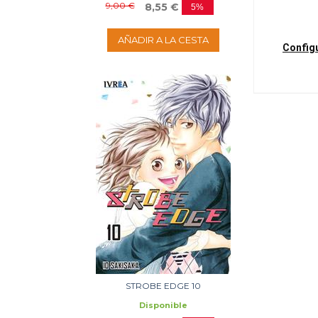
9,00 €
8,55 €
5%
1
AÑADIR A LA CESTA
Config
STROBE EDGE 10
Disponible