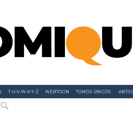
S
T-U-V-W-X-Y-Z
WEBTOON
TOMOS ÚNICOS
 ANTIGU